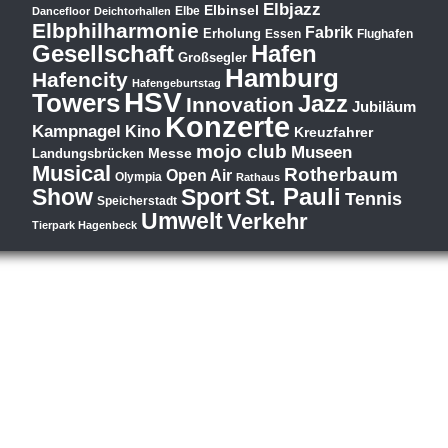
Elbjazz
Elbinsel
Elbe
Dancefloor
Deichtorhallen
Elbphilharmonie
Fabrik
Erholung
Essen
Flughafen
Hafen
Gesellschaft
Großsegler
Hamburg
Hafencity
Hafengeburtstag
HSV
Towers
Jazz
Innovation
Jubiläum
Konzerte
Kampnagel
Kino
Kreuzfahrer
mojo club
Museen
Messe
Landungsbrücken
Musical
Rotherbaum
Open Air
Olympia
Rathaus
St. Pauli
Show
Sport
Tennis
Speicherstadt
Umwelt
Verkehr
Tierpark Hagenbeck