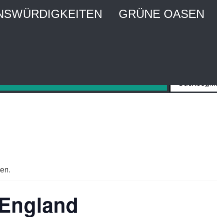
NSWÜRDIGKEITEN
GRÜNE OASEN
MBURG CITY WEBGUIDE
Stadtführer und Stadtmagazin
den.
 England