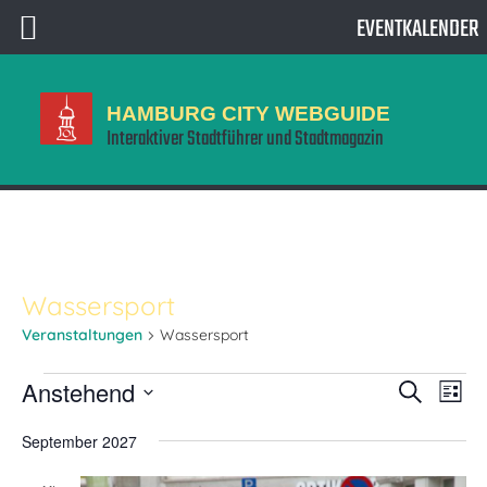
EVENTKALENDER
HAMBURG CITY WEBGUIDE
Interaktiver Stadtführer und Stadtmagazin
Wassersport
Veranstaltungen
Wassersport
Veranstaltungen
Vera
Veranstaltun
Anstehend
Suche
Liste
Suche
Ansi
Datum
und
Navi
September 2027
wählen.
Ansichten,
Navigation