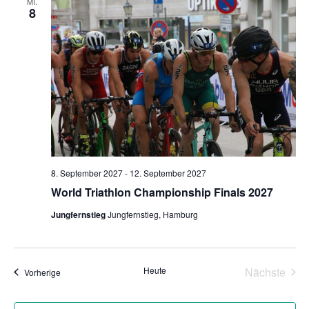
MI.
8
chen
8. September 2027
-
12. September 2027
World Triathlon Championship Finals 2027
Jungfernstieg
Jungfernstieg, Hamburg
Heute
Nächste
Veranstaltungen
Vorherige
Veransta