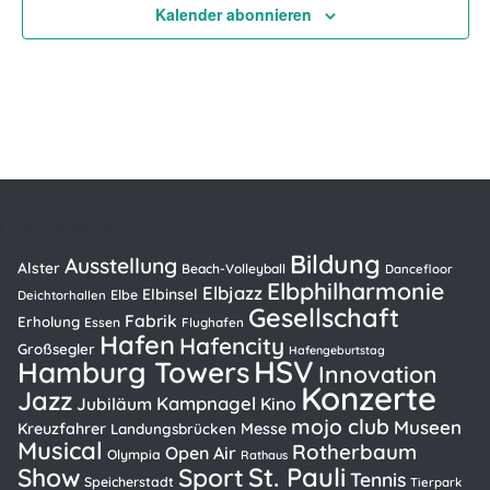
Kalender abonnieren
Schlagwörter
Bildung
Ausstellung
Alster
Beach-Volleyball
Dancefloor
Elbphilharmonie
Elbjazz
Elbinsel
Elbe
Deichtorhallen
Gesellschaft
Fabrik
Erholung
Essen
Flughafen
Hafen
Hafencity
Großsegler
Hafengeburtstag
HSV
Hamburg Towers
Innovation
Konzerte
Jazz
Kampnagel
Kino
Jubiläum
mojo club
Museen
Kreuzfahrer
Messe
Landungsbrücken
Musical
Rotherbaum
Open Air
Olympia
Rathaus
St. Pauli
Show
Sport
Tennis
Speicherstadt
Tierpark