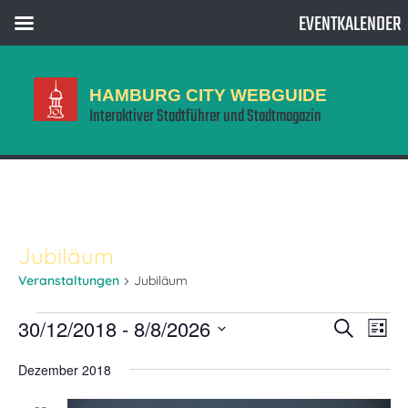
EVENTKALENDER
HAMBURG CITY WEBGUIDE
Interaktiver Stadtführer und Stadtmagazin
Jubiläum
Veranstaltungen
Jubiläum
Veranstaltungen
Vera
Veranstaltun
30/12/2018
 - 
8/8/2026
Suche
Liste
Suche
Ansi
Datum
und
Navi
Dezember 2018
wählen.
Ansichten,
Navigation