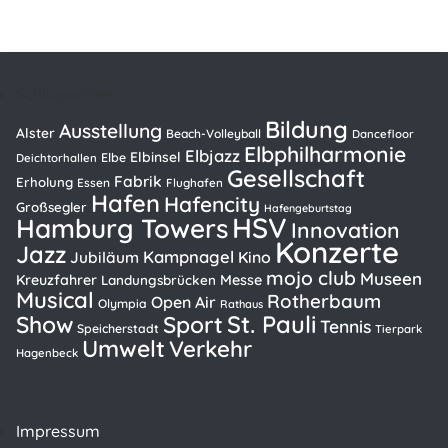
Schlagwörter
Bildung
Ausstellung
Alster
Beach-Volleyball
Dancefloor
Elbphilharmonie
Elbjazz
Elbinsel
Elbe
Deichtorhallen
Gesellschaft
Fabrik
Erholung
Essen
Flughafen
Hafen
Hafencity
Großsegler
Hafengeburtstag
HSV
Hamburg Towers
Innovation
Konzerte
Jazz
Kampnagel
Kino
Jubiläum
mojo club
Museen
Kreuzfahrer
Messe
Landungsbrücken
Musical
Rotherbaum
Open Air
Olympia
Rathaus
St. Pauli
Show
Sport
Tennis
Speicherstadt
Tierpark
Umwelt
Verkehr
Hagenbeck
Impressum