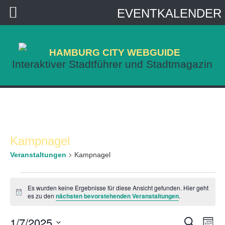
EVENTKALENDER
HAMBURG CITY WEBGUIDE
Interaktiver Stadtführer und Stadtmagazin
Kampnagel
Veranstaltungen
Kampnagel
Veranstaltungen
Es wurden keine Ergebnisse für diese Ansicht gefunden. Hier geht
Hinweis
es zu den
nächsten bevorstehenden Veranstaltungen
.
Veransta
Ve
1/7/2025
Suche