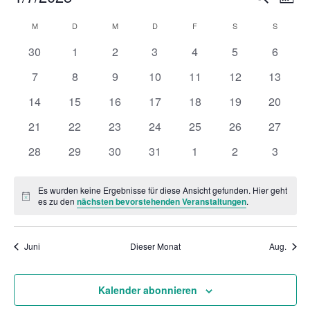
Monat
Suche
An
Datum
und
Kalender
Na
M
MONTAG
D
DIENSTAG
M
MITTWOCH
D
DONNERSTAG
F
FREITAG
S
SAMSTAG
S
SONNTA
chen
wählen.
Ansichte
von
Navigati
0
0
0
0
0
0
0
30
1
2
3
4
5
6
Veranstaltungen
Veranstaltungen
Veranstaltungen
Veranstaltungen
Veranstaltungen
Veranstaltungen
Veranstaltunge
Veranst
0
0
0
0
0
0
0
7
8
9
10
11
12
13
Veranstaltungen
Veranstaltungen
Veranstaltungen
Veranstaltungen
Veranstaltungen
Veranstaltungen
Veranst
0
0
0
0
0
0
0
14
15
16
17
18
19
20
Veranstaltungen
Veranstaltungen
Veranstaltungen
Veranstaltungen
Veranstaltungen
Veranstaltungen
Veranst
0
0
0
0
0
0
0
21
22
23
24
25
26
27
Veranstaltungen
Veranstaltungen
Veranstaltungen
Veranstaltungen
Veranstaltungen
Veranstaltungen
Veranst
0
0
0
0
0
0
0
28
29
30
31
1
2
3
Veranstaltungen
Veranstaltungen
Veranstaltungen
Veranstaltungen
Veranstaltungen
Veranstaltunge
Veranst
Es wurden keine Ergebnisse für diese Ansicht gefunden. Hier geht
Hinweis
es zu den
nächsten bevorstehenden Veranstaltungen
.
Juni
Dieser Monat
Aug.
Kalender abonnieren