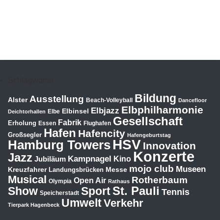
Schlagwörter
Bildung
Ausstellung
Alster
Beach-Volleyball
Dancefloor
Elbphilharmonie
Elbjazz
Elbinsel
Elbe
Deichtorhallen
Gesellschaft
Fabrik
Erholung
Essen
Flughafen
Hafen
Hafencity
Großsegler
Hafengeburtstag
HSV
Hamburg Towers
Innovation
Konzerte
Jazz
Kampnagel
Jubiläum
Kino
mojo club
Museen
Kreuzfahrer
Messe
Landungsbrücken
Musical
Rotherbaum
Open Air
Olympia
Rathaus
St. Pauli
Show
Sport
Tennis
Speicherstadt
Umwelt
Verkehr
Tierpark Hagenbeck