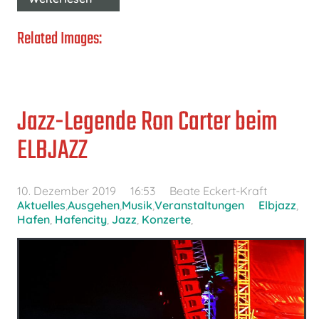
Related Images:
Jazz-Legende Ron Carter beim
ELBJAZZ
10. Dezember 2019
16:53
Beate Eckert-Kraft
Aktuelles
,
Ausgehen
,
Musik
,
Veranstaltungen
Elbjazz
,
Hafen
,
Hafencity
,
Jazz
,
Konzerte
,