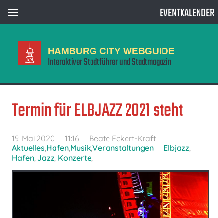
EVENTKALENDER
HAMBURG CITY WEBGUIDE
Interaktiver Stadtführer und Stadtmagazin
Termin für ELBJAZZ 2021 steht
19. Mai 2020
11:16
Beate Eckert-Kraft
Aktuelles
,
Hafen
,
Musik
,
Veranstaltungen
Elbjazz
,
Hafen
,
Jazz
,
Konzerte
,