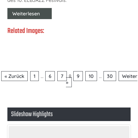
des 10. ELBJAZZ Festivals.
Weiterlesen
Related Images:
Seitennummerierung
« Zurück
1
…
6
7
8
9
10
…
30
Weiter
der
»
Beiträge
Slideshow Highlights