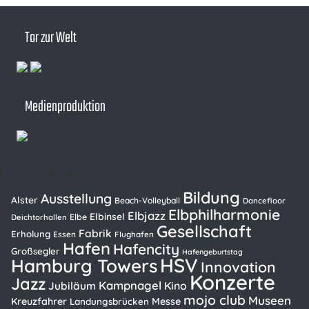
Tor zur Welt
Medienproduktion
Schlagwörter
Bildung
Ausstellung
Alster
Beach-Volleyball
Dancefloor
Elbphilharmonie
Elbjazz
Elbinsel
Elbe
Deichtorhallen
Gesellschaft
Fabrik
Erholung
Essen
Flughafen
Hafen
Hafencity
Großsegler
Hafengeburtstag
HSV
Hamburg Towers
Innovation
Konzerte
Jazz
Kampnagel
Kino
Jubiläum
mojo club
Museen
Kreuzfahrer
Messe
Landungsbrücken