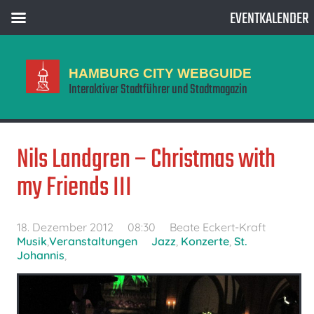
EVENTKALENDER
HAMBURG CITY WEBGUIDE
Interaktiver Stadtführer und Stadtmagazin
Nils Landgren – Christmas with
my Friends III
18. Dezember 2012
08:30
Beate Eckert-Kraft
Musik
,
Veranstaltungen
Jazz
,
Konzerte
,
St.
Johannis
,