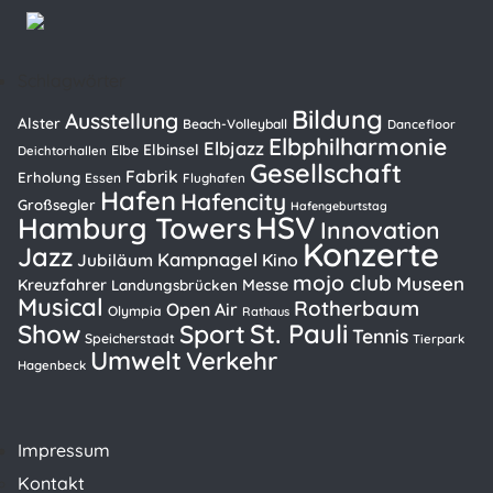
Schlagwörter
Bildung
Ausstellung
Alster
Beach-Volleyball
Dancefloor
Elbphilharmonie
Elbjazz
Elbinsel
Elbe
Deichtorhallen
Gesellschaft
Fabrik
Erholung
Essen
Flughafen
Hafen
Hafencity
Großsegler
Hafengeburtstag
HSV
Hamburg Towers
Innovation
Konzerte
Jazz
Kampnagel
Kino
Jubiläum
mojo club
Museen
Kreuzfahrer
Messe
Landungsbrücken
Musical
Rotherbaum
Open Air
Olympia
Rathaus
St. Pauli
Show
Sport
Tennis
Speicherstadt
Tierpark
Umwelt
Verkehr
Hagenbeck
Impressum
Kontakt