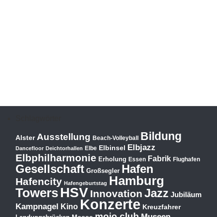
Schlagwörter
Bildung
Ausstellung
Alster
Beach-Volleyball
Elbjazz
Elbinsel
Elbe
Dancefloor
Deichtorhallen
Elbphilharmonie
Fabrik
Erholung
Essen
Flughafen
Hafen
Gesellschaft
Großsegler
Hamburg
Hafencity
Hafengeburtstag
HSV
Towers
Jazz
Innovation
Jubiläum
Konzerte
Kampnagel
Kino
Kreuzfahrer
mojo club
Museen