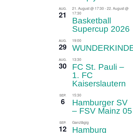
21. August @ 17:30
-
22. August @
AUG.
21
17:30
Basketball
Supercup 2026
19:00
AUG.
29
WUNDERKIND
13:30
AUG.
30
FC St. Pauli –
1. FC
Kaiserslautern
15:30
SEP.
6
Hamburger SV
– FSV Mainz 05
Ganztägig
SEP.
12
Hamburg