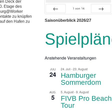
en Deck der
0. Etage des
1
von
14
mburg@Worker
ntakte zu knüpfen
Zurück
Vor
Saisonüberblick 2026/27
auf den Hafen zu
Spielplä
Anstehende Veranstaltungen
24. Juli
-
23. August
JULI
24
Hamburger
Sommerdom
5. August
-
9. August
AUG.
5
FIVB Pro Beach
Tour