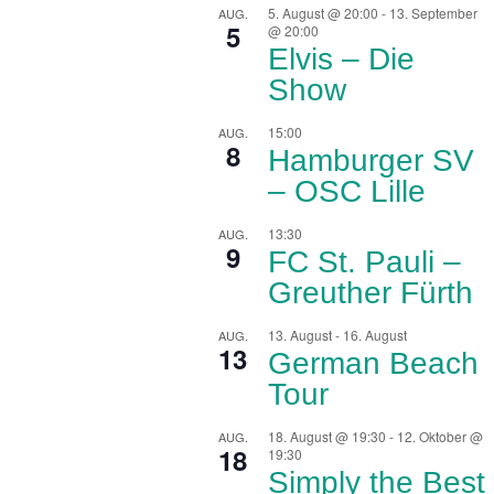
5. August @ 20:00
-
13. September
AUG.
5
@ 20:00
Elvis – Die
Show
15:00
AUG.
8
Hamburger SV
– OSC Lille
13:30
AUG.
9
FC St. Pauli –
Greuther Fürth
13. August
-
16. August
AUG.
13
German Beach
Tour
18. August @ 19:30
-
12. Oktober @
AUG.
18
19:30
Simply the Best