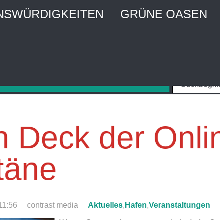
NSWÜRDIGKEITEN
GRÜNE OASEN
MBURG CITY WEBGUIDE
raktiver Stadtführer und Stadtmagazin
 Deck der Onli
täne
11:56
contrast media
Aktuelles
,
Hafen
,
Veranstaltungen