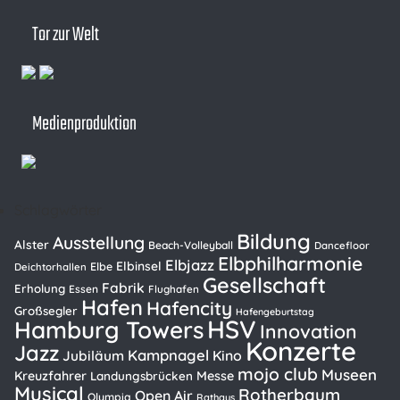
Tor zur Welt
Medienproduktion
Schlagwörter
Bildung
Ausstellung
Alster
Beach-Volleyball
Dancefloor
Elbphilharmonie
Elbjazz
Elbinsel
Elbe
Deichtorhallen
Gesellschaft
Fabrik
Erholung
Essen
Flughafen
Hafen
Hafencity
Großsegler
Hafengeburtstag
HSV
Hamburg Towers
Innovation
Konzerte
Jazz
Kampnagel
Kino
Jubiläum
mojo club
Museen
Kreuzfahrer
Messe
Landungsbrücken
Musical
Rotherbaum
Open Air
Olympia
Rathaus