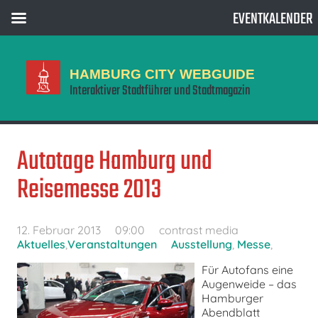
EVENTKALENDER
HAMBURG CITY WEBGUIDE
Interaktiver Stadtführer und Stadtmagazin
Autotage Hamburg und
Reisemesse 2013
12. Februar 2013
09:00
contrast media
Aktuelles
,
Veranstaltungen
Ausstellung
,
Messe
,
Für Autofans eine
Augenweide – das
Hamburger
Abendblatt