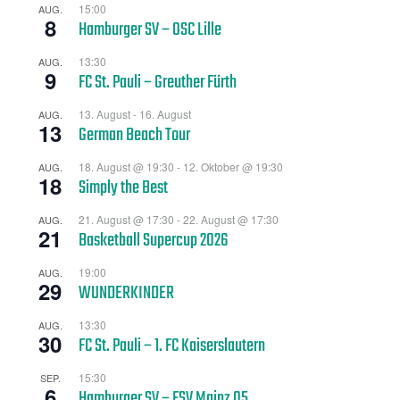
15:00
AUG.
8
Hamburger SV – OSC Lille
13:30
AUG.
9
FC St. Pauli – Greuther Fürth
13. August
-
16. August
AUG.
13
German Beach Tour
18. August @ 19:30
-
12. Oktober @ 19:30
AUG.
18
Simply the Best
21. August @ 17:30
-
22. August @ 17:30
AUG.
21
Basketball Supercup 2026
19:00
AUG.
29
WUNDERKINDER
13:30
AUG.
30
FC St. Pauli – 1. FC Kaiserslautern
15:30
SEP.
6
Hamburger SV – FSV Mainz 05