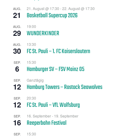
21. August @ 17:30
-
22. August @ 17:30
AUG.
21
Basketball Supercup 2026
19:00
AUG.
29
WUNDERKINDER
13:30
AUG.
30
FC St. Pauli – 1. FC Kaiserslautern
15:30
SEP.
6
Hamburger SV – FSV Mainz 05
Ganztägig
SEP.
12
Hamburg Towers – Rostock Seawolves
20:30
SEP.
12
FC St. Pauli – VfL Wolfsburg
16. September
-
19. September
SEP.
16
Reeperbahn Festival
15:30
SEP.