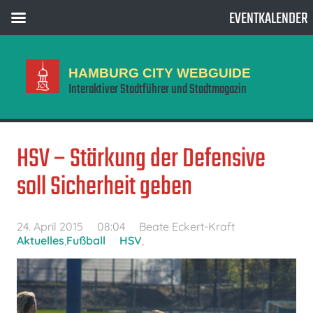
EVENTKALENDER
HAMBURG CITY WEBGUIDE
Interaktiver Stadtführer und Stadtmagazin
HSV – Stärkung der Defensive
soll Sicherheit geben
24. April 2015
08:04
Beate Eckert-Kraft
Aktuelles
,
Fußball
HSV
,