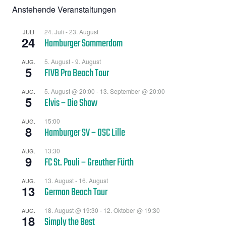
Anstehende Veranstaltungen
24. Juli
-
23. August
JULI
24
Hamburger Sommerdom
5. August
-
9. August
AUG.
5
FIVB Pro Beach Tour
5. August @ 20:00
-
13. September @ 20:00
AUG.
5
Elvis – Die Show
15:00
AUG.
8
Hamburger SV – OSC Lille
13:30
AUG.
9
FC St. Pauli – Greuther Fürth
13. August
-
16. August
AUG.
13
German Beach Tour
18. August @ 19:30
-
12. Oktober @ 19:30
AUG.
18
Simply the Best