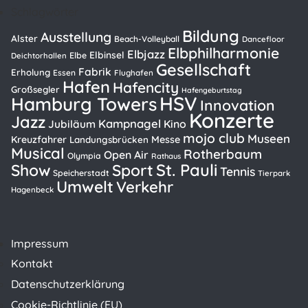
Schlagwörter
Bildung
Ausstellung
Alster
Beach-Volleyball
Dancefloor
Elbphilharmonie
Elbjazz
Elbinsel
Elbe
Deichtorhallen
Gesellschaft
Fabrik
Erholung
Essen
Flughafen
Hafen
Hafencity
Großsegler
Hafengeburtstag
HSV
Hamburg Towers
Innovation
Konzerte
Jazz
Kampnagel
Kino
Jubiläum
mojo club
Museen
Kreuzfahrer
Messe
Landungsbrücken
Musical
Rotherbaum
Open Air
Olympia
Rathaus
St. Pauli
Show
Sport
Tennis
Speicherstadt
Tierpark
Umwelt
Verkehr
Hagenbeck
Impressum
Kontakt
Datenschutzerklärung
Cookie-Richtlinie (EU)