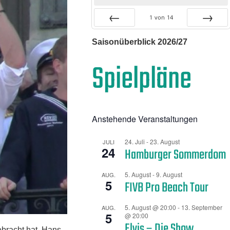
1
von
14
Zurück
Vor
Saisonüberblick 2026/27
Spielpläne
Anstehende Veranstaltungen
24. Juli
-
23. August
JULI
24
Hamburger Sommerdom
5. August
-
9. August
AUG.
5
FIVB Pro Beach Tour
5. August @ 20:00
-
13. September
AUG.
5
@ 20:00
Elvis – Die Show
ebracht hat. Hans