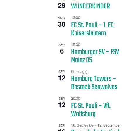
29
WUNDERKINDER
13:30
AUG.
30
FC St. Pauli – 1. FC
Kaiserslautern
15:30
SEP.
6
Hamburger SV – FSV
Mainz 05
Ganztägig
SEP.
12
Hamburg Towers –
Rostock Seawolves
20:30
SEP.
12
FC St. Pauli – VfL
Wolfsburg
16. September
-
19. September
SEP.