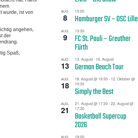
einem
15:00
AUG.
t wurde, ist von
8
Hamburger SV – OSC Lille
sichtig angehen,
13:30
AUG.
9
FC St. Pauli – Greuther
t der
tendrang.
Fürth
tig Spaß,
13. August
-
16. August
AUG.
13
German Beach Tour
18. August @ 19:30
-
12. Oktober @
AUG.
18
19:30
Simply the Best
21. August @ 17:30
-
22. August @
AUG.
21
17:30
Basketball Supercup
2026
19:00
AUG.