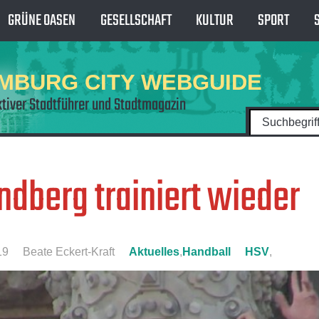
GRÜNE OASEN
GESELLSCHAFT
KULTUR
SPORT
MBURG CITY WEBGUIDE
ktiver Stadtführer und Stadtmagazin
ndberg trainiert wieder
19
Beate Eckert-Kraft
Aktuelles
,
Handball
HSV
,