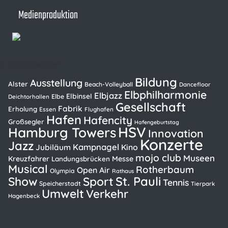
Medienproduktion
Schlagwörter
Bildung
Ausstellung
Alster
Beach-Volleyball
Dancefloor
Elbphilharmonie
Elbjazz
Elbinsel
Elbe
Deichtorhallen
Gesellschaft
Fabrik
Erholung
Essen
Flughafen
Hafen
Hafencity
Großsegler
Hafengeburtstag
HSV
Hamburg Towers
Innovation
Konzerte
Jazz
Kampnagel
Kino
Jubiläum
mojo club
Museen
Kreuzfahrer
Messe
Landungsbrücken
Musical
Rotherbaum
Open Air
Olympia
Rathaus
St. Pauli
Show
Sport
Tennis
Speicherstadt
Tierpark
Umwelt
Verkehr
Hagenbeck