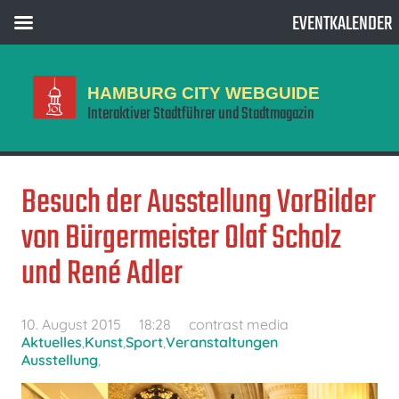
EVENTKALENDER
HAMBURG CITY WEBGUIDE
Interaktiver Stadtführer und Stadtmagazin
Besuch der Ausstellung VorBilder
von Bürgermeister Olaf Scholz
und René Adler
10. August 2015
18:28
contrast media
Aktuelles
,
Kunst
,
Sport
,
Veranstaltungen
Ausstellung
,