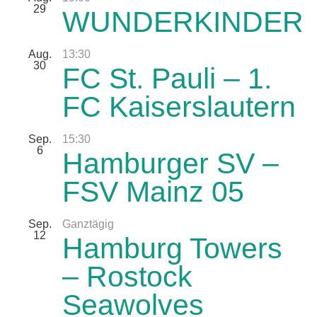
29
WUNDERKINDER
Aug.
13:30
30
FC St. Pauli – 1.
FC Kaiserslautern
Sep.
15:30
6
Hamburger SV –
FSV Mainz 05
Sep.
Ganztägig
12
Hamburg Towers
– Rostock
Seawolves