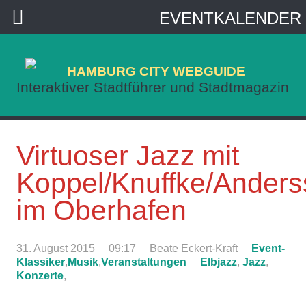
EVENTKALENDER
HAMBURG CITY WEBGUIDE
Interaktiver Stadtführer und Stadtmagazin
Virtuoser Jazz mit
Koppel/Knuffke/Ander
im Oberhafen
31. August 2015
09:17
Beate Eckert-Kraft
Event-
Klassiker
,
Musik
,
Veranstaltungen
Elbjazz
,
Jazz
,
Konzerte
,