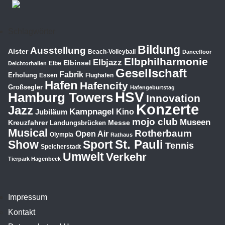
Schlagwörter
Bildung
Ausstellung
Alster
Beach-Volleyball
Dancefloor
Elbphilharmonie
Elbjazz
Elbinsel
Elbe
Deichtorhallen
Gesellschaft
Fabrik
Erholung
Essen
Flughafen
Hafen
Hafencity
Großsegler
Hafengeburtstag
HSV
Hamburg Towers
Innovation
Konzerte
Jazz
Kampnagel
Jubiläum
Kino
mojo club
Museen
Kreuzfahrer
Messe
Landungsbrücken
Musical
Rotherbaum
Open Air
Olympia
Rathaus
St. Pauli
Show
Sport
Tennis
Speicherstadt
Umwelt
Verkehr
Tierpark Hagenbeck
Impressum
Kontakt