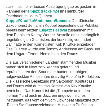
Jazz in seiner virtuosen Ausprägung gab es gestern im
chen
Rahmen der
elbjazz tracks 424
im Hamburger
Oberhafen mit dem Quartett
Koppel/Knuffke/Andersson/Nemeth
. Der dänische
Saxophonist Benjamin Koppel begeisterte das Publikum
bereits beim letzten
Elbjazz Festival
zusammen mit
dem Pianisten Kenny Werner. Anstelle des ursprünglich
angekündigten Gitarristen, der kurzfristig verhindert
war, hatte er den Kornettisten Kirk Knuffke eingeladen.
Das Quartett wurde von Tommy Andersson am Bass und
dem Ungarn Ferenc Nemeth an den Drums.
Die aus verschiedenen Ländern stammenden Musiker
haben sich in New York kennen gelernt und
repräsentieren den Sound der bunten, unruhigen,
aufgeweckten Atmosphäre des „Big Apple“ in Perfektion.
Die klassische Besetzung mit Saxophon, Kontrabass
und Drums wird durch das Kornett von Kirk Knuffke
bereichert. Das Kornett ist die „Trompete unter den
Hörnern“ und auch im Jazz ein ungewöhnliches
Instrument, das vom dem vom Downbeat Magazine zum
„Rising Star“ ausgezeichneten Musiker in Perfektion