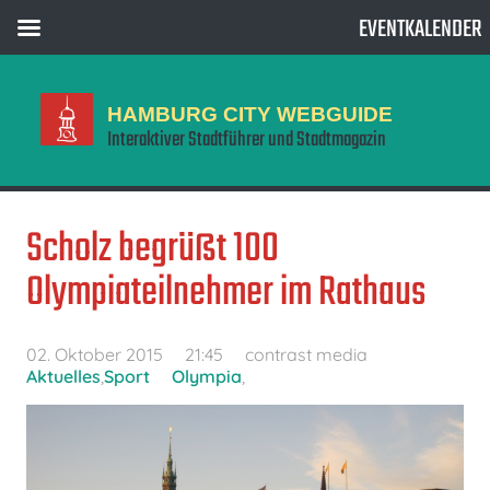
EVENTKALENDER
HAMBURG CITY WEBGUIDE
Interaktiver Stadtführer und Stadtmagazin
Scholz begrüßt 100
Olympiateilnehmer im Rathaus
02. Oktober 2015
21:45
contrast media
Aktuelles
,
Sport
Olympia
,