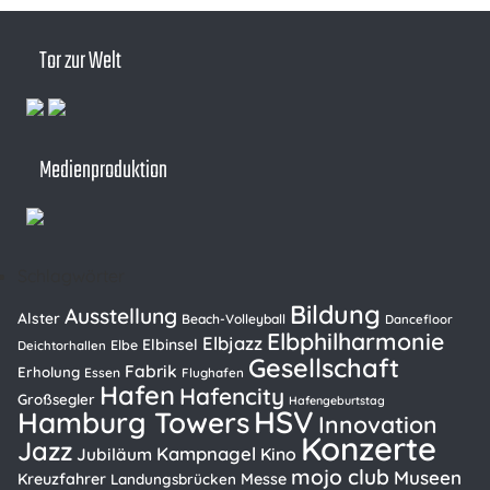
Tor zur Welt
Medienproduktion
Schlagwörter
Bildung
Ausstellung
Alster
Beach-Volleyball
Dancefloor
Elbphilharmonie
Elbjazz
Elbinsel
Elbe
Deichtorhallen
Gesellschaft
Fabrik
Erholung
Essen
Flughafen
Hafen
Hafencity
Großsegler
Hafengeburtstag
HSV
Hamburg Towers
Innovation
Konzerte
Jazz
Kampnagel
Kino
Jubiläum
mojo club
Museen
Kreuzfahrer
Messe
Landungsbrücken