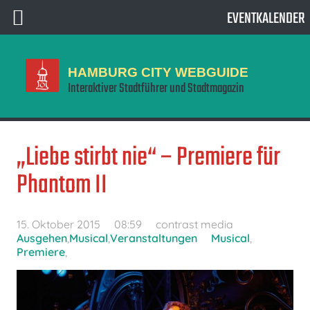
EVENTKALENDER
HAMBURG CITY WEBGUIDE
Interaktiver Stadtführer und Stadtmagazin
„Liebe stirbt nie“ – Premiere für
Phantom II
15. Oktober 2015
08:59
contrast media
Ausgehen
,
Musical
,
Veranstaltungen
Musical
,
Premiere
,