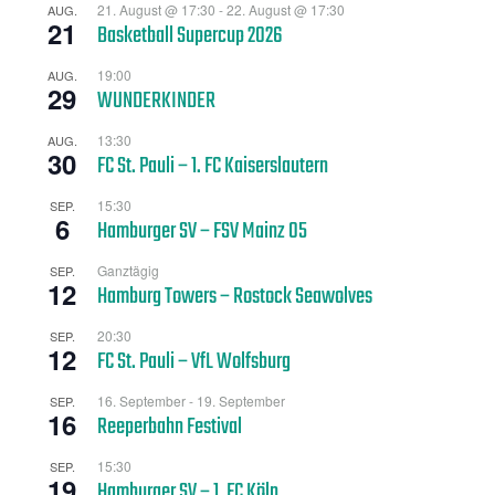
21. August @ 17:30
-
22. August @ 17:30
AUG.
21
Basketball Supercup 2026
19:00
AUG.
29
WUNDERKINDER
13:30
AUG.
30
FC St. Pauli – 1. FC Kaiserslautern
15:30
SEP.
6
Hamburger SV – FSV Mainz 05
Ganztägig
SEP.
12
Hamburg Towers – Rostock Seawolves
20:30
SEP.
12
FC St. Pauli – VfL Wolfsburg
16. September
-
19. September
SEP.
16
Reeperbahn Festival
15:30
SEP.
19
Hamburger SV – 1. FC Köln