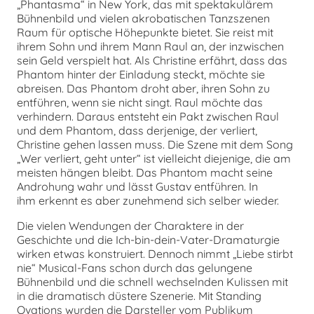
„Phantasma“ in New York, das mit spektakulärem
Bühnenbild und vielen akrobatischen Tanzszenen
Raum für optische Höhepunkte bietet. Sie reist mit
ihrem Sohn und ihrem Mann Raul an, der inzwischen
sein Geld verspielt hat. Als Christine erfährt, dass das
Phantom hinter der Einladung steckt, möchte sie
abreisen. Das Phantom droht aber, ihren Sohn zu
entführen, wenn sie nicht singt. Raul möchte das
verhindern. Daraus entsteht ein Pakt zwischen Raul
und dem Phantom, dass derjenige, der verliert,
Christine gehen lassen muss. Die Szene mit dem Song
„Wer verliert, geht unter“ ist vielleicht diejenige, die am
meisten hängen bleibt. Das Phantom macht seine
Androhung wahr und lässt Gustav entführen. In
ihm erkennt es aber zunehmend sich selber wieder.
Die vielen Wendungen der Charaktere in der
Geschichte und die Ich-bin-dein-Vater-Dramaturgie
wirken etwas konstruiert. Dennoch nimmt „Liebe stirbt
nie“ Musical-Fans schon durch das gelungene
Bühnenbild und die schnell wechselnden Kulissen mit
in die dramatisch düstere Szenerie. Mit Standing
Ovations wurden die Darsteller vom Publikum