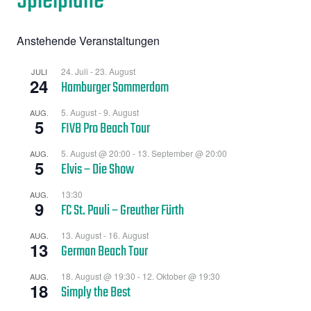
Spielpläne
Anstehende Veranstaltungen
24. Juli
-
23. August
JULI
24
Hamburger Sommerdom
5. August
-
9. August
AUG.
5
FIVB Pro Beach Tour
5. August @ 20:00
-
13. September @ 20:00
AUG.
5
Elvis – Die Show
13:30
AUG.
9
FC St. Pauli – Greuther Fürth
13. August
-
16. August
AUG.
13
German Beach Tour
18. August @ 19:30
-
12. Oktober @ 19:30
AUG.
18
Simply the Best