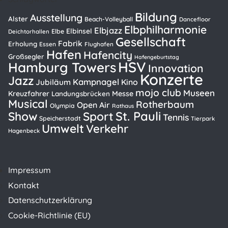
Bildung
Ausstellung
Alster
Beach-Volleyball
Dancefloor
Elbphilharmonie
Elbjazz
Elbinsel
Elbe
Deichtorhallen
Gesellschaft
Fabrik
Erholung
Essen
Flughafen
Hafen
Hafencity
Großsegler
Hafengeburtstag
HSV
Hamburg Towers
Innovation
Konzerte
Jazz
Kampnagel
Kino
Jubiläum
mojo club
Museen
Kreuzfahrer
Messe
Landungsbrücken
Musical
Rotherbaum
Open Air
Olympia
Rathaus
St. Pauli
Show
Sport
Tennis
Speicherstadt
Tierpark
Umwelt
Verkehr
Hagenbeck
Impressum
Kontakt
Datenschutzerklärung
Cookie-Richtlinie (EU)