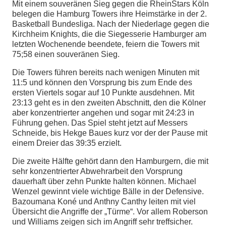
Mit einem souveränen Sieg gegen die RheinStars Köln
belegen die Hamburg Towers ihre Heimstärke in der 2.
chen
Basketball Bundesliga. Nach der Niederlage gegen die
Kirchheim Knights, die die Siegesserie Hamburger am
letzten Wochenende beendete, feiern die Towers mit
75;58 einen souveränen Sieg.
Die Towers führen bereits nach wenigen Minuten mit
11:5 und können den Vorsprung bis zum Ende des
ersten Viertels sogar auf 10 Punkte ausdehnen. Mit
23:13 geht es in den zweiten Abschnitt, den die Kölner
aber konzentrierter angehen und sogar mit 24:23 in
Führung gehen. Das Spiel steht jetzt auf Messers
Schneide, bis Hekge Baues kurz vor der der Pause mit
einem Dreier das 39:35 erzielt.
Die zweite Hälfte gehört dann den Hamburgern, die mit
sehr konzentrierter Abwehrarbeit den Vorsprung
dauerhaft über zehn Punkte halten können. Michael
Wenzel gewinnt viele wichtige Bälle in der Defensive.
Bazoumana Koné und Anthny Canthy leiten mit viel
Übersicht die Angriffe der „Türme“. Vor allem Roberson
und Williams zeigen sich im Angriff sehr treffsicher.