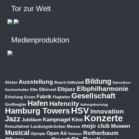
Tor zur Welt
Medienproduktion
Schlagwörter
Bildung
Ausstellung
Alster
Beach-Volleyball
Dancefloor
Elbphilharmonie
Elbjazz
Elbinsel
Elbe
Deichtorhallen
Gesellschaft
Fabrik
Erholung
Essen
Flughafen
Hafen
Hafencity
Großsegler
Hafengeburtstag
HSV
Hamburg Towers
Innovation
Konzerte
Jazz
Kampnagel
Jubiläum
Kino
mojo club
Museen
Kreuzfahrer
Messe
Landungsbrücken
Musical
Rotherbaum
Open Air
Olympia
Rathaus