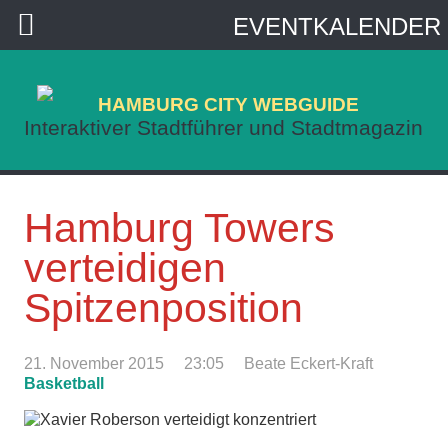
EVENTKALENDER
HAMBURG CITY WEBGUIDE
Interaktiver Stadtführer und Stadtmagazin
Hamburg Towers
verteidigen
Spitzenposition
21. November 2015
23:05
Beate Eckert-Kraft
Basketball