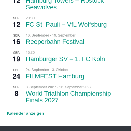
Hamburg Towers – Rostock
Seawolves
20:30
SEP.
12
FC St. Pauli – VfL Wolfsburg
16. September
-
19. September
SEP.
16
Reeperbahn Festival
15:30
SEP.
19
Hamburger SV – 1. FC Köln
24. September
-
3. Oktober
SEP.
24
FILMFEST Hamburg
8. September 2027
-
12. September 2027
SEP.
8
World Triathlon Championship
Finals 2027
Kalender anzeigen