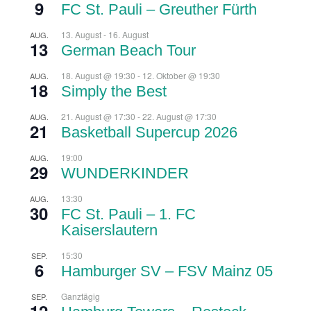
9
FC St. Pauli – Greuther Fürth
13. August
-
16. August
AUG.
13
German Beach Tour
18. August @ 19:30
-
12. Oktober @ 19:30
AUG.
18
Simply the Best
21. August @ 17:30
-
22. August @ 17:30
AUG.
21
Basketball Supercup 2026
19:00
AUG.
29
WUNDERKINDER
13:30
AUG.
30
FC St. Pauli – 1. FC
Kaiserslautern
15:30
SEP.
6
Hamburger SV – FSV Mainz 05
Ganztägig
SEP.
12