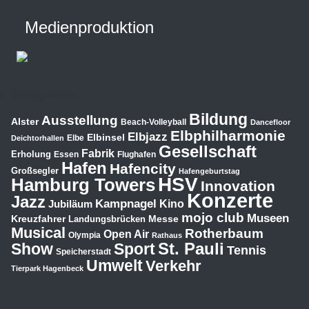
Medienproduktion
Schlagwörter
Bildung
Ausstellung
Alster
Beach-Volleyball
Dancefloor
Elbphilharmonie
Elbjazz
Elbinsel
Elbe
Deichtorhallen
Gesellschaft
Fabrik
Erholung
Essen
Flughafen
Hafen
Hafencity
Großsegler
Hafengeburtstag
HSV
Hamburg Towers
Innovation
Konzerte
Jazz
Kampnagel
Jubiläum
Kino
mojo club
Museen
Kreuzfahrer
Messe
Landungsbrücken
Musical
Rotherbaum
Open Air
Olympia
Rathaus
St. Pauli
Show
Sport
Tennis
Speicherstadt
Umwelt
Verkehr
Tierpark Hagenbeck