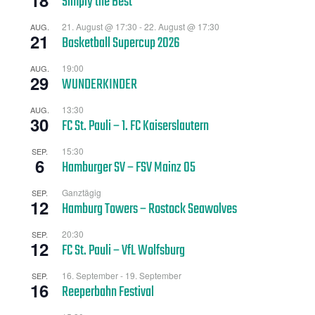
Simply the Best
21. August @ 17:30
-
22. August @ 17:30
AUG.
21
Basketball Supercup 2026
19:00
AUG.
29
WUNDERKINDER
13:30
AUG.
30
FC St. Pauli – 1. FC Kaiserslautern
15:30
SEP.
6
Hamburger SV – FSV Mainz 05
Ganztägig
SEP.
12
Hamburg Towers – Rostock Seawolves
20:30
SEP.
12
FC St. Pauli – VfL Wolfsburg
16. September
-
19. September
SEP.
16
Reeperbahn Festival