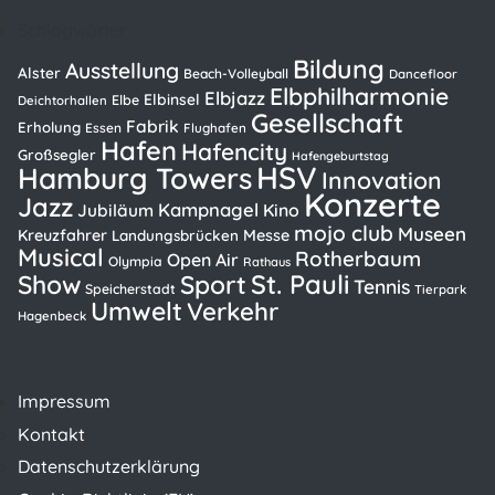
Schlagwörter
Bildung
Ausstellung
Alster
Beach-Volleyball
Dancefloor
Elbphilharmonie
Elbjazz
Elbinsel
Elbe
Deichtorhallen
Gesellschaft
Fabrik
Erholung
Essen
Flughafen
Hafen
Hafencity
Großsegler
Hafengeburtstag
HSV
Hamburg Towers
Innovation
Konzerte
Jazz
Kampnagel
Kino
Jubiläum
mojo club
Museen
Kreuzfahrer
Messe
Landungsbrücken
Musical
Rotherbaum
Open Air
Olympia
Rathaus
St. Pauli
Show
Sport
Tennis
Speicherstadt
Tierpark
Umwelt
Verkehr
Hagenbeck
Impressum
Kontakt
Datenschutzerklärung