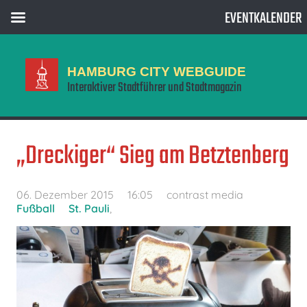
EVENTKALENDER
HAMBURG CITY WEBGUIDE
Interaktiver Stadtführer und Stadtmagazin
„Dreckiger“ Sieg am Betztenberg
06. Dezember 2015
16:05
contrast media
Fußball
St. Pauli
,