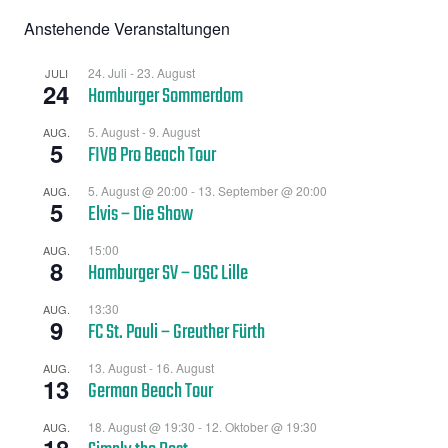
Anstehende Veranstaltungen
24. Juli
-
23. August
JULI
24
Hamburger Sommerdom
5. August
-
9. August
AUG.
5
FIVB Pro Beach Tour
5. August @ 20:00
-
13. September @ 20:00
AUG.
5
Elvis – Die Show
15:00
AUG.
8
Hamburger SV – OSC Lille
13:30
AUG.
9
FC St. Pauli – Greuther Fürth
13. August
-
16. August
AUG.
13
German Beach Tour
18. August @ 19:30
-
12. Oktober @ 19:30
AUG.
18