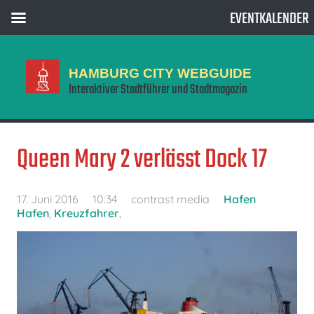
EVENTKALENDER
HAMBURG CITY WEBGUIDE
Interaktiver Stadtführer und Stadtmagazin
Queen Mary 2 verlässt Dock 17
17. Juni 2016
10:34
contrast media
Hafen
Hafen
,
Kreuzfahrer
,