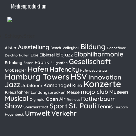
Medienproduktion
Schlagwörter
Bildung
Ausstellung
Alster
Beach-Volleyball
Dancefloor
Elbphilharmonie
Elbjazz
Elbinsel
Elbe
Deichtorhallen
Gesellschaft
Fabrik
Erholung
Essen
Flughafen
Hafen
Hafencity
Großsegler
Hafengeburtstag
HSV
Hamburg Towers
Innovation
Konzerte
Jazz
Kampnagel
Kino
Jubiläum
mojo club
Museen
Kreuzfahrer
Messe
Landungsbrücken
Musical
Rotherbaum
Open Air
Olympia
Rathaus
St. Pauli
Show
Sport
Tennis
Speicherstadt
Tierpark
Umwelt
Verkehr
Hagenbeck