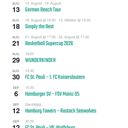
13. August
-
16. August
AUG.
13
German Beach Tour
18. August @ 19:30
-
12. Oktober @ 19:30
AUG.
18
Simply the Best
21. August @ 17:30
-
22. August @ 17:30
AUG.
21
Basketball Supercup 2026
19:00
AUG.
29
WUNDERKINDER
13:30
AUG.
30
FC St. Pauli – 1. FC Kaiserslautern
15:30
SEP.
6
Hamburger SV – FSV Mainz 05
Ganztägig
SEP.
12
Hamburg Towers – Rostock Seawolves
20:30
SEP.
12
FC St. Pauli – VfL Wolfsburg