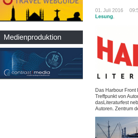
01. Juli 2016
09:
Lesung
,
Medienproduktion
Das Harbour Front L
Treffpunkt von Auto
dasLiteraturfest n
Autoren. Zentrum de