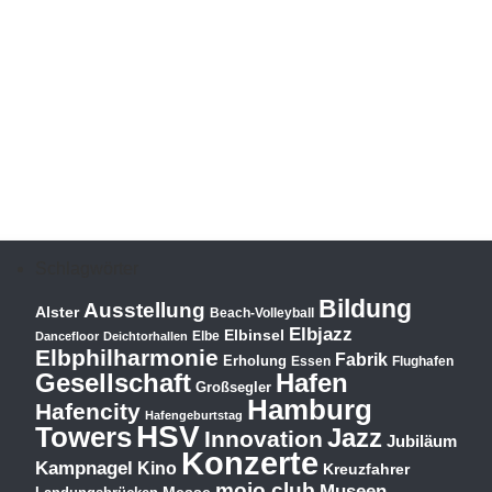
Schlagwörter
Bildung
Ausstellung
Alster
Beach-Volleyball
Elbjazz
Elbinsel
Elbe
Dancefloor
Deichtorhallen
Elbphilharmonie
Fabrik
Erholung
Essen
Flughafen
Hafen
Gesellschaft
Großsegler
Hamburg
Hafencity
Hafengeburtstag
HSV
Towers
Jazz
Innovation
Jubiläum
Konzerte
Kampnagel
Kino
Kreuzfahrer
mojo club
Museen