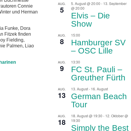
ter Buchmesse
5. August @ 20:00
-
13. September
AUG.
erautoren Connie
5
@ 20:00
inter und Herman
Elvis – Die
Show
ia Funke, Dora
n Fitzek finden
15:00
AUG.
8
oy Fielding,
Hamburger SV
nie Palmen, Liao
– OSC Lille
13:30
AUG.
9
FC St. Pauli –
Greuther Fürth
13. August
-
16. August
AUG.
13
German Beach
Tour
18. August @ 19:30
-
12. Oktober @
AUG.
18
19:30
Simply the Best