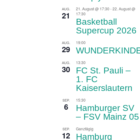
21. August @ 17:30
-
22. August @
AUG.
21
17:30
Basketball
Supercup 2026
19:00
AUG.
29
WUNDERKIND
13:30
AUG.
30
FC St. Pauli –
1. FC
Kaiserslautern
15:30
SEP.
6
Hamburger SV
– FSV Mainz 05
Ganztägig
SEP.
12
Hamburg