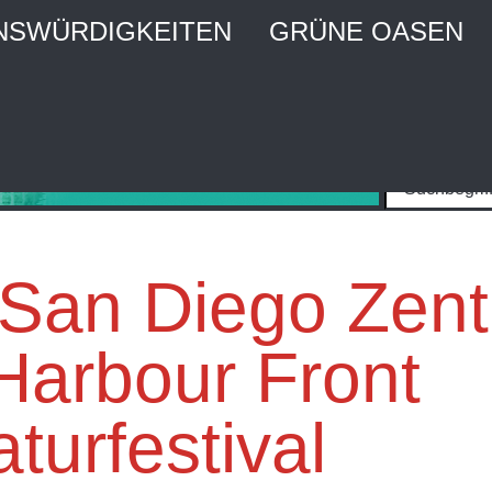
NSWÜRDIGKEITEN
GRÜNE OASEN
MBURG CITY WEBGUIDE
raktiver Stadtführer und Stadtmagazin
San Diego Zen
Harbour Front
aturfestival