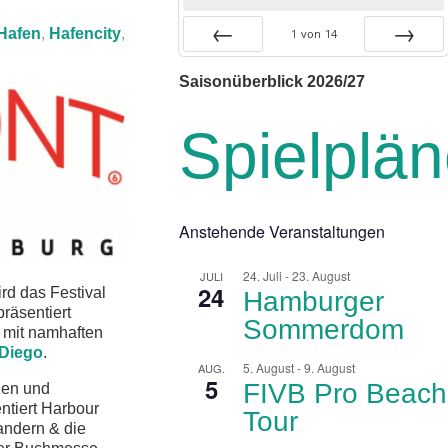
Hafen
,
Hafencity
,
1
von
14
Zurück
Vor
Saisonüberblick 2026/27
Spielplä
Anstehende Veranstaltungen
24. Juli
-
23. August
JULI
24
rd das Festival
Hamburger
präsentiert
Sommerdom
 mit namhaften
Diego
.
5. August
-
9. August
AUG.
5
FIVB Pro Beach
hen und
entiert Harbour
Tour
ndern & die