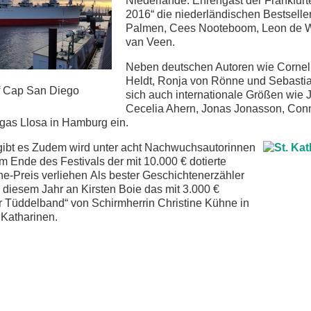
Niederlande. Ehrengast der Frankfur
2016“ die niederländischen Bestsell
Palmen, Cees Nooteboom, Leon de W
van Veen.
Neben deutschen Autoren wie Cornel
Heldt, Ronja von Rönne und Sebastia
 Cap San Diego
sich auch internationale Größen wie J
Cecelia Ahern, Jonas Jonasson, Con
gas Llosa in Hamburg ein.
ibt es Zudem wird unter acht Nachwuchsautorinnen
m Ende des Festivals der mit 10.000 € dotierte
e-Preis verliehen Als bester Geschichtenerzähler
n diesem Jahr an Kirsten Boie das mit 3.000 €
r Tüddelband“ von Schirmherrin Christine Kühne in
 Katharinen.