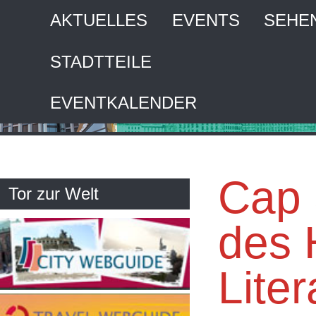
AKTUELLES
EVENTS
SEHE
STADTTEILE
HA
EVENTKALENDER
Inte
Cap 
Tor zur Welt
des 
Liter