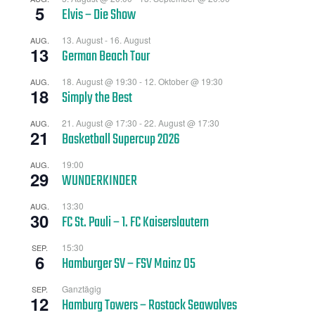
5
Elvis – Die Show
13. August
-
16. August
AUG.
13
German Beach Tour
18. August @ 19:30
-
12. Oktober @ 19:30
AUG.
18
Simply the Best
21. August @ 17:30
-
22. August @ 17:30
AUG.
21
Basketball Supercup 2026
19:00
AUG.
29
WUNDERKINDER
13:30
AUG.
30
FC St. Pauli – 1. FC Kaiserslautern
15:30
SEP.
6
Hamburger SV – FSV Mainz 05
Ganztägig
SEP.
12
Hamburg Towers – Rostock Seawolves