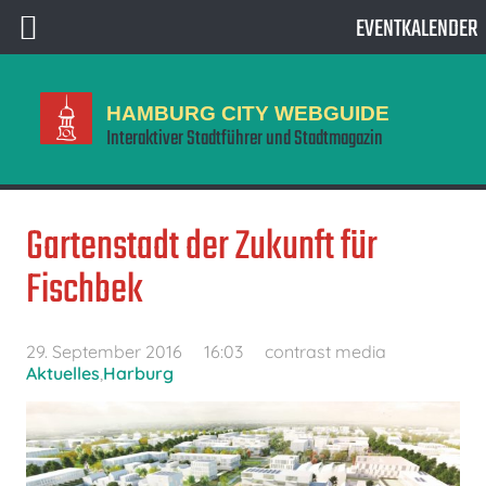
EVENTKALENDER
HAMBURG CITY WEBGUIDE
Interaktiver Stadtführer und Stadtmagazin
Gartenstadt der Zukunft für
Fischbek
29. September 2016
16:03
contrast media
Aktuelles
,
Harburg