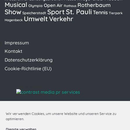
Musical
Rotherbaum
Open Air
Olympia
Rathaus
St. Pauli
Show
Sport
Tennis
Speicherstadt
Tierpark
Umwelt
Verkehr
Hagenbeck
Impressum
Kontakt
Datenschutzerklärung
Cookie-Richtlinie (EU)
powered by
Wir verwenden Cookies, um unsere Website und unseren Service zu
optimieren.
Dienste verwalten