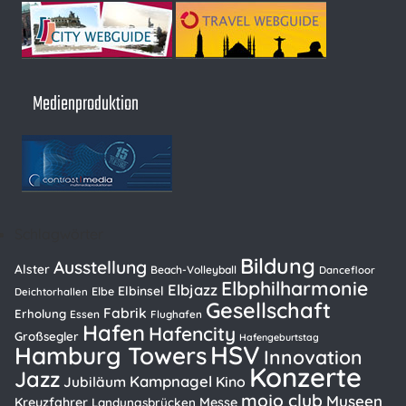
Medienproduktion
Schlagwörter
Bildung
Ausstellung
Alster
Beach-Volleyball
Dancefloor
Elbphilharmonie
Elbjazz
Elbinsel
Elbe
Deichtorhallen
Gesellschaft
Fabrik
Erholung
Essen
Flughafen
Hafen
Hafencity
Großsegler
Hafengeburtstag
HSV
Hamburg Towers
Innovation
Konzerte
Jazz
Kampnagel
Kino
Jubiläum
mojo club
Museen
Kreuzfahrer
Messe
Landungsbrücken