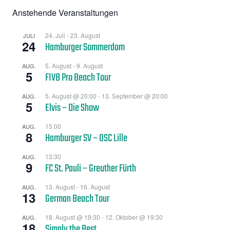
Anstehende Veranstaltungen
24. Juli
-
23. August
JULI
24
Hamburger Sommerdom
5. August
-
9. August
AUG.
5
FIVB Pro Beach Tour
5. August @ 20:00
-
13. September @ 20:00
AUG.
5
Elvis – Die Show
15:00
AUG.
8
Hamburger SV – OSC Lille
13:30
AUG.
9
FC St. Pauli – Greuther Fürth
13. August
-
16. August
AUG.
13
German Beach Tour
18. August @ 19:30
-
12. Oktober @ 19:30
AUG.
18
Simply the Best