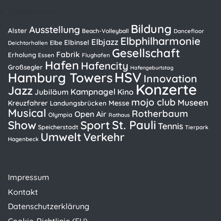
Schlagwörter
Bildung
Ausstellung
Alster
Beach-Volleyball
Dancefloor
Elbphilharmonie
Elbjazz
Elbinsel
Elbe
Deichtorhallen
Gesellschaft
Fabrik
Erholung
Essen
Flughafen
Hafen
Hafencity
Großsegler
Hafengeburtstag
HSV
Hamburg Towers
Innovation
Konzerte
Jazz
Kampnagel
Kino
Jubiläum
mojo club
Museen
Kreuzfahrer
Messe
Landungsbrücken
Musical
Rotherbaum
Open Air
Olympia
Rathaus
St. Pauli
Show
Sport
Tennis
Speicherstadt
Tierpark
Umwelt
Verkehr
Hagenbeck
Impressum
Kontakt
Datenschutzerklärung