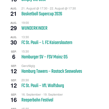
21. August @ 17:30
-
22. August @ 17:30
AUG.
21
Basketball Supercup 2026
19:00
AUG.
29
WUNDERKINDER
13:30
AUG.
30
FC St. Pauli – 1. FC Kaiserslautern
15:30
SEP.
6
Hamburger SV – FSV Mainz 05
Ganztägig
SEP.
12
Hamburg Towers – Rostock Seawolves
20:30
SEP.
12
FC St. Pauli – VfL Wolfsburg
16. September
-
19. September
SEP.
16
Reeperbahn Festival
15:30
SEP.