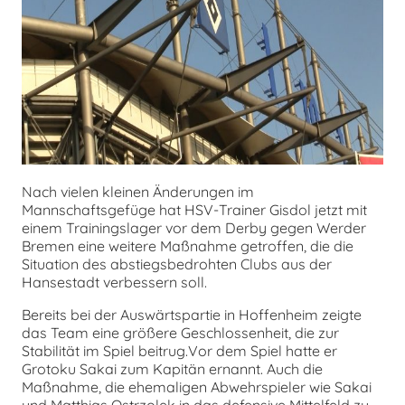
chen
Nach vielen kleinen Änderungen im
Mannschaftsgefüge hat HSV-Trainer Gisdol jetzt mit
einem Trainingslager vor dem Derby gegen Werder
Bremen eine weitere Maßnahme getroffen, die die
Situation des abstiegsbedrohten Clubs aus der
Hansestadt verbessern soll.
Bereits bei der Auswärtspartie in Hoffenheim zeigte
das Team eine größere Geschlossenheit, die zur
Stabilität im Spiel beitrug.Vor dem Spiel hatte er
Grotoku Sakai zum Kapitän ernannt. Auch die
Maßnahme, die ehemaligen Abwehrspieler wie Sakai
und Matthias Ostrzolek in das defensive Mittelfeld zu