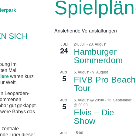
Spielplä
ierpark
Anstehende Veranstaltungen
N SICH
24. Juli
-
23. August
JULI
24
Hamburger
Sommerdom
bung im
zten Mal
5. August
-
9. August
AUG.
5
iere
waren kurz
FIVB Pro Beach
ur Welt.
Tour
ein Leoparden-
gekommenen
5. August @ 20:00
-
13. September
AUG.
5
@ 20:00
nbar gut geklappt.
Elvis – Die
chwere Babys das
Show
 zentrale
15:00
AUG.
nde Tiger dieser