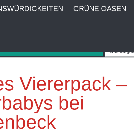
NSWÜRDIGKEITEN
GRÜNE OASEN
MBURG CITY WEBGUIDE
Stadtführer und Stadtmagazin
s Viererpack –
rbabys bei
enbeck