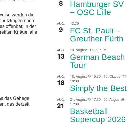
8
Hamburger SV
– OSC Lille
weise werden die
Schützlingen nach
13:30
AUG.
s offenbar, in der
9
FC St. Pauli –
eiften Knäuel alle
Greuther Fürth
13. August
-
16. August
AUG.
13
German Beach
Tour
18. August @ 19:30
-
12. Oktober @
AUG.
18
19:30
Simply the Best
chs das Gehege
21. August @ 17:30
-
22. August @
AUG.
21
17:30
en, das derzeit
Basketball
Supercup 2026