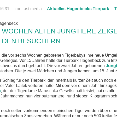
16:31
contrast media
Aktuelles
,
Hagenbecks Tierpark
T
 WOCHEN ALTEN JUNGTIERE ZEIGE
 DEN BESUCHERN
n die vor sechs Wochen geborenen Tigerbabys ihre neue Umge
eheges. Vor 15 Jahren hatte der Tierpark Hagenbeck zum let
Nachwuchs durchgebracht. Die vor zwei Jahren geborenen
Jungt
storben. Die je zwei Mädchen und Jungen kamen am 15. Juni z
 Schlag für den Tierpark, der innerhalb kurzer Zeit auch noch 
er-Vater Lailek verloren hatte. Mit dem vor einem Jahr hinzu
a
, der der Tigerdame Maruschka Gesellschaft leistet, hat es offe
 Jahr machen nun vier putzmuntere, rund sieben Kilogramm s
r noch selten vorkommenden sibirischen Tiger werden über eine
europäischen Zoos vergeben. Während er nur noch 500 freilaufe