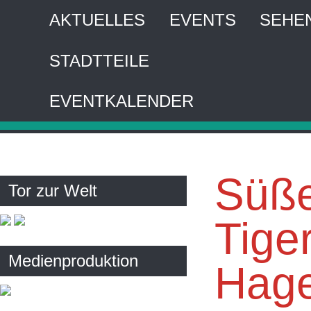
AKTUELLES
EVENTS
SEHE
STADTTEILE
HA
EVENTKALENDER
Interaktiver 
Süße
Tor zur Welt
Tige
Medienproduktion
Hag