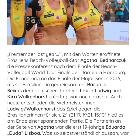
chen
„I remember last year…“ , mit den Worten eröffnete
Brasiliens Beach-Volleyball-Star
Agatha Bednarczuk
die Pressekonferenz nach dem Finale der Beach-
Volleyball World Tour Finals der Damen in Hamburg.
Die Erinnerung an das Finale der Major Series 2016,
als sie Brasilianerin gemeinsam mit
Barbara
Seixas
dem deutschen Top-Duo
Laura Ludwig
und
Kira Walkenhorst
unterlag, war noch präsent. Auch
heute entschieden die Weltmeisterinnen
Ludwig/Walkenhorst
das Spiel gegen die
Brasilianerinnen für sich. 2:1 (21:17, 19:21, 15:10) hieß es
am Ende einer spannenden Partie. Die Partnerin an
der Seite von
Agatha
war die erst 19-jährige
Eduarda
„Duda“ Lisboa
. Was so selbstverständlich aussah, war