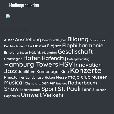
Medienproduktion
Schlagwörter
Bildung
Ausstellung
Alster
Beach-Volleyball
Dancefloor
Elbphilharmonie
Elbjazz
Elbinsel
Elbe
Deichtorhallen
Gesellschaft
Fabrik
Erholung
Essen
Flughafen
Hafen
Hafencity
Großsegler
Hafengeburtstag
HSV
Hamburg Towers
Innovation
Konzerte
Jazz
Kampnagel
Kino
Jubiläum
mojo club
Museen
Kreuzfahrer
Messe
Landungsbrücken
Musical
Rotherbaum
Open Air
Olympia
Rathaus
St. Pauli
Show
Sport
Tennis
Speicherstadt
Tierpark
Umwelt
Verkehr
Hagenbeck