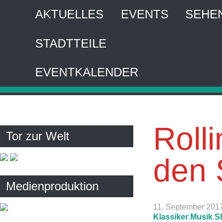
AKTUELLES
EVENTS
SEHE
STADTTEILE
HA
EVENTKALENDER
Interaktiver 
Roll
Tor zur Welt
den 
Medienproduktion
11. September 201
Klassiker
,
Musik
,
S