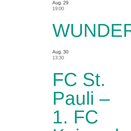
Aug.
29
19:00
WUNDER
Aug.
30
13:30
FC St.
Pauli –
1. FC