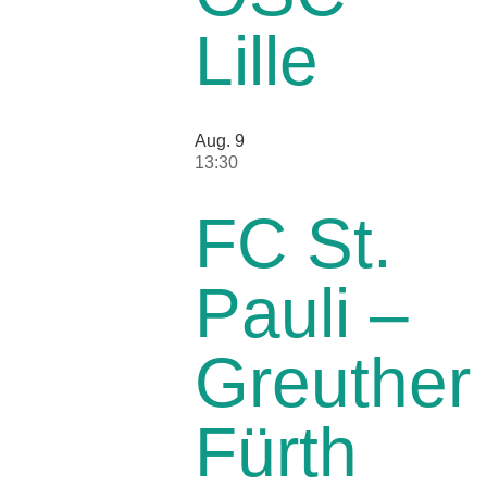
Lille
Aug.
9
13:30
FC St.
Pauli –
Greuther
Fürth