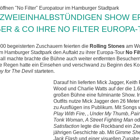
R ZWEIEINHALBSTÜNDIGEN SHOW 
ER & CO IHRE NO FILTER EUROPA
0 begeisterten Zuschauern feierten die
Rolling Stones
am Wo
m Hamburger Stadtpark den Auftakt zu ihrer Europa-Tour
No Fil
all machte brachte die Bühne auch weiter entfernten Besucher
e Regen hatte ein Einsehen und verschwand zu Beginn des Kon
y for The Devil
starteten.
Darauf hin lieferten Mick Jagger, Keith
Wood und Charlie Watts auf der die 1.
großen Bühne eine fulminante Show. 
Outfits nutze Mick Jagger den 26 Met
zu Ausflügen ins Publikum. Mit Songs
Play With Fire
, ,
Under My Thumb
,
Pain
Tonk Woman
,
A Street Fighting Man
od
Satisfaction
legte die Rockband ein Zeu
jährigen Geschichte ab. Mit
Gimme She
Jack Flash
und einer visuellen Zugabe