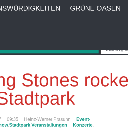
NSWÜRDIGKEITEN
GRÜNE OASEN
MBURG CITY WEBGUIDE
Stadtführer und Stadtmagazin
ing Stones rock
Stadtpark
7
09:35
Heinz-Werner Prasuhn
Event-
how
,
Stadtpark
,
Veranstaltungen
Konzerte
,