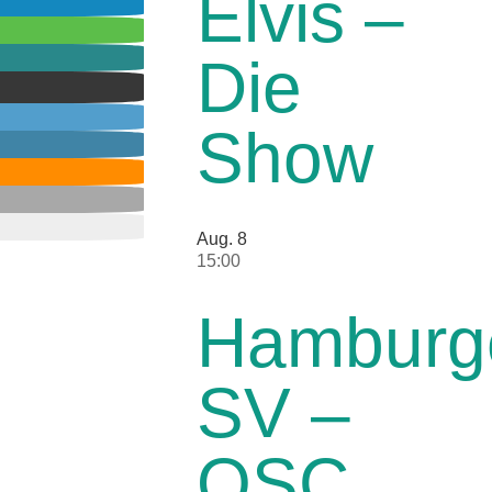
Elvis –
Die
Show
Aug.
8
15:00
Hamburg
SV –
OSC