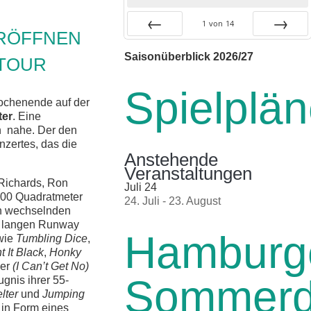
1
von
14
ERÖFFNEN
Zurück
Vor
Saisonüberblick 2026/27
-TOUR
Spielplä
chenende auf der
ter
. Eine
n nahe. Der den
zertes, das die
Anstehende
Veranstaltungen
 Richards, Ron
Juli
24
600 Quadratmeter
24. Juli
-
23. August
In wechselnden
er langen Runway
Hamburg
 wie
Tumbling Dice
,
t It Black
,
Honky
er
(I Can’t Get No)
Sommer
gnis ihrer 55-
lter
und
Jumping
 in Form eines