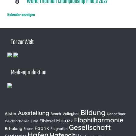
8
World Triathlon Championship Finals 2027
Kalender anzeigen
Tor zur Welt
Medienproduktion
Schlagwörter
Bildung
Ausstellung
Alster
Beach-Volleyball
Dancefloor
Elbphilharmonie
Elbjazz
Elbinsel
Elbe
Deichtorhallen
Gesellschaft
Fabrik
Erholung
Essen
Flughafen
Hafen
Hafencity