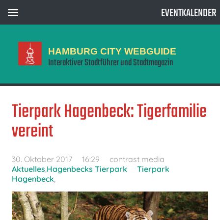
EVENTKALENDER
HAMBURG CITY WEBGUIDE
Interaktiver Stadtführer und Stadtmagazin
Tierpark Hagenbeck: Tigerfamilie
vereint
30. Oktober 2017
16:29
contrast media
Aktuelles
,
Hagenbecks Tierpark
Tierpark
Hagenbeck
,