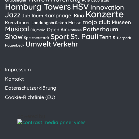
Großsegler
Hafengeburtstag
HSV
Hamburg Towers
Innovation
Konzerte
Jazz
Kampnagel
Kino
Jubiläum
mojo club
Museen
Kreuzfahrer
Messe
Landungsbrücken
Musical
Rotherbaum
Open Air
Olympia
Rathaus
St. Pauli
Show
Sport
Tennis
Speicherstadt
Tierpark
Umwelt
Verkehr
Hagenbeck
Impressum
Kontakt
Datenschutzerklärung
Cookie-Richtlinie (EU)
powered by