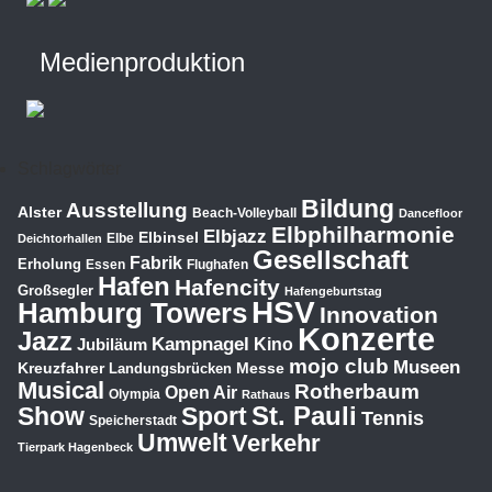
Medienproduktion
Schlagwörter
Bildung
Ausstellung
Alster
Beach-Volleyball
Dancefloor
Elbphilharmonie
Elbjazz
Elbinsel
Elbe
Deichtorhallen
Gesellschaft
Fabrik
Erholung
Essen
Flughafen
Hafen
Hafencity
Großsegler
Hafengeburtstag
HSV
Hamburg Towers
Innovation
Konzerte
Jazz
Kampnagel
Jubiläum
Kino
mojo club
Museen
Kreuzfahrer
Messe
Landungsbrücken
Musical
Rotherbaum
Open Air
Olympia
Rathaus
St. Pauli
Show
Sport
Tennis
Speicherstadt
Umwelt
Verkehr
Tierpark Hagenbeck