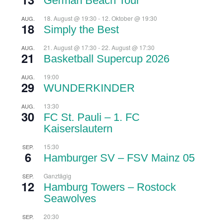
German Beach Tour
18. August @ 19:30
-
12. Oktober @ 19:30
AUG.
18
Simply the Best
21. August @ 17:30
-
22. August @ 17:30
AUG.
21
Basketball Supercup 2026
19:00
AUG.
29
WUNDERKINDER
13:30
AUG.
30
FC St. Pauli – 1. FC
Kaiserslautern
15:30
SEP.
6
Hamburger SV – FSV Mainz 05
Ganztägig
SEP.
12
Hamburg Towers – Rostock
Seawolves
20:30
SEP.