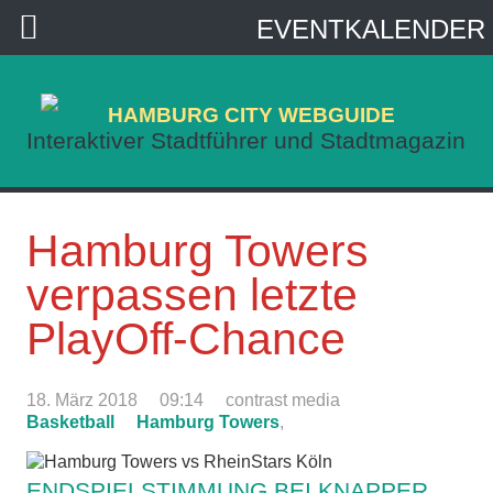
EVENTKALENDER
HAMBURG CITY WEBGUIDE
Interaktiver Stadtführer und Stadtmagazin
Hamburg Towers
verpassen letzte
PlayOff-Chance
18. März 2018
09:14
contrast media
Basketball
Hamburg Towers
,
ENDSPIELSTIMMUNG BEI KNAPPER