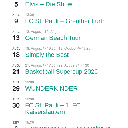
5
Elvis – Die Show
13:30
AUG.
9
FC St. Pauli – Greuther Fürth
13. August
-
16. August
AUG.
13
German Beach Tour
18. August @ 19:30
-
12. Oktober @ 19:30
AUG.
18
Simply the Best
21. August @ 17:30
-
22. August @ 17:30
AUG.
21
Basketball Supercup 2026
19:00
AUG.
29
WUNDERKINDER
13:30
AUG.
30
FC St. Pauli – 1. FC
Kaiserslautern
15:30
SEP.