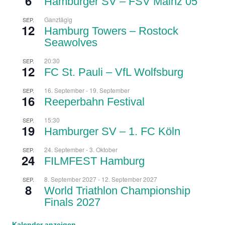
6
Hamburger SV – FSV Mainz 05
Ganztägig
SEP.
12
Hamburg Towers – Rostock
Seawolves
20:30
SEP.
12
FC St. Pauli – VfL Wolfsburg
16. September
-
19. September
SEP.
16
Reeperbahn Festival
15:30
SEP.
19
Hamburger SV – 1. FC Köln
24. September
-
3. Oktober
SEP.
24
FILMFEST Hamburg
8. September 2027
-
12. September 2027
SEP.
8
World Triathlon Championship
Finals 2027
Kalender anzeigen