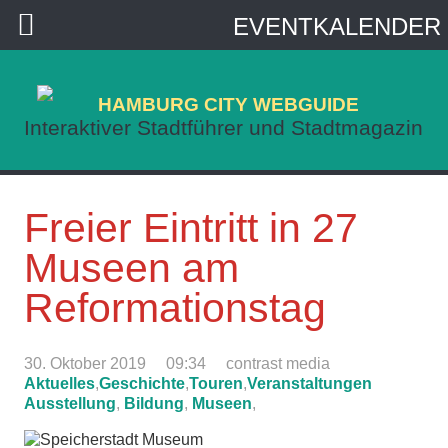
EVENTKALENDER
HAMBURG CITY WEBGUIDE
Interaktiver Stadtführer und Stadtmagazin
Freier Eintritt in 27
Museen am
Reformationstag
30. Oktober 2019
09:34
contrast media
Aktuelles
,
Geschichte
,
Touren
,
Veranstaltungen
Ausstellung
,
Bildung
,
Museen
,