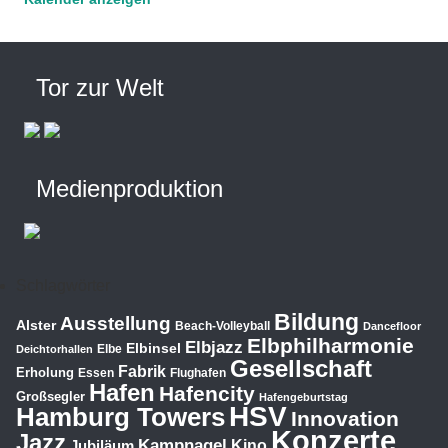
Tor zur Welt
Medienproduktion
Schlagwörter
Bildung
Ausstellung
Alster
Beach-Volleyball
Dancefloor
Elbphilharmonie
Elbjazz
Elbinsel
Elbe
Deichtorhallen
Gesellschaft
Fabrik
Erholung
Essen
Flughafen
Hafen
Hafencity
Großsegler
Hafengeburtstag
HSV
Hamburg Towers
Innovation
Konzerte
Jazz
Kampnagel
Jubiläum
Kino