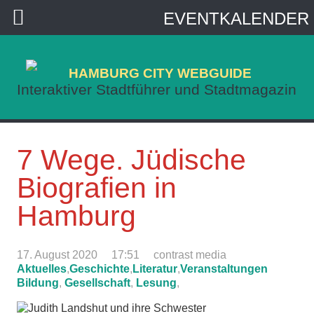
EVENTKALENDER
HAMBURG CITY WEBGUIDE
Interaktiver Stadtführer und Stadtmagazin
7 Wege. Jüdische
Biografien in
Hamburg
17. August 2020
17:51
contrast media
Aktuelles
,
Geschichte
,
Literatur
,
Veranstaltungen
Bildung
,
Gesellschaft
,
Lesung
,