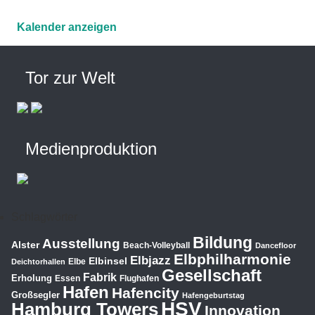
Kalender anzeigen
Tor zur Welt
Medienproduktion
Schlagwörter
Bildung
Ausstellung
Alster
Beach-Volleyball
Dancefloor
Elbphilharmonie
Elbjazz
Elbinsel
Elbe
Deichtorhallen
Gesellschaft
Fabrik
Erholung
Essen
Flughafen
Hafen
Hafencity
Großsegler
Hafengeburtstag
HSV
Hamburg Towers
Innovation