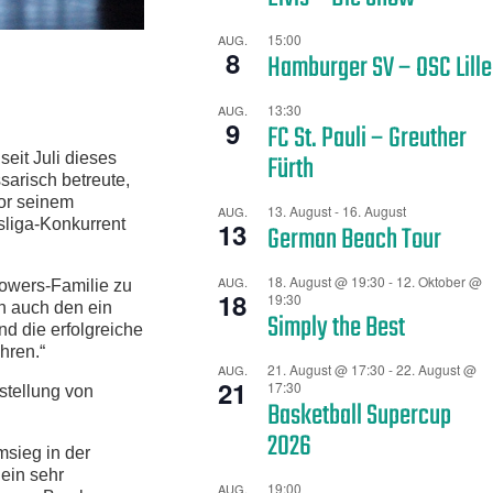
15:00
AUG.
8
Hamburger SV – OSC Lille
13:30
AUG.
9
FC St. Pauli – Greuther
Fürth
it Juli dieses
arisch betreute,
vor seinem
13. August
-
16. August
AUG.
liga-Konkurrent
13
German Beach Tour
18. August @ 19:30
-
12. Oktober @
AUG.
 Towers-Familie zu
18
19:30
rn auch den ein
Simply the Best
nd die erfolgreiche
hren.“
21. August @ 17:30
-
22. August @
AUG.
21
17:30
stellung von
Basketball Supercup
2026
msieg in der
ein sehr
19:00
AUG.