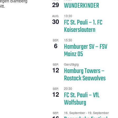
t gegen Bamberg
29
WUNDERKINDER
tt.
13:30
AUG.
30
FC St. Pauli – 1. FC
Kaiserslautern
15:30
SEP.
6
Hamburger SV – FSV
Mainz 05
Ganztägig
SEP.
12
Hamburg Towers –
Rostock Seawolves
20:30
SEP.
12
FC St. Pauli – VfL
Wolfsburg
16. September
-
19. September
SEP.