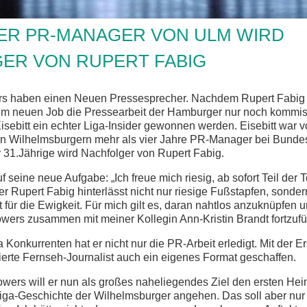
ER PR-MANAGER VON ULM WIRD
ER VON RUPERT FABIG
 haben einen Neuen Pressesprecher. Nachdem Rupert Fabig se
m neuen Job die Pressearbeit der Hamburger nur noch kommiss
isebitt ein echter Liga-Insider gewonnen werden. Eisebitt war 
 Wilhelmsburgern mehr als vier Jahre PR-Manager bei Bundes
 31.Jährige wird Nachfolger von Rupert Fabig.
auf seine neue Aufgabe: „Ich freue mich riesig, ab sofort Teil der
r Rupert Fabig hinterlässt nicht nur riesige Fußstapfen, sonde
für die Ewigkeit. Für mich gilt es, daran nahtlos anzuknüpfen u
wers zusammen mit meiner Kollegin Ann-Kristin Brandt fortzufü
Konkurrenten hat er nicht nur die PR-Arbeit erledigt. Mit der Er
ierte Fernseh-Journalist auch ein eigenes Format geschaffen.
wers will er nun als großes naheliegendes Ziel den ersten Hei
iga-Geschichte der Wilhelmsburger angehen. Das soll aber nur 