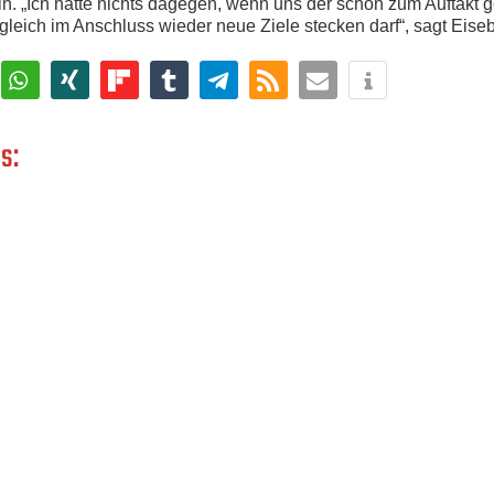
sein. „Ich hätte nichts dagegen, wenn uns der schon zum Auftak
 gleich im Anschluss wieder neue Ziele stecken darf“, sagt Eisebi
s: