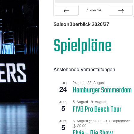
1
von
14
Zurück
Vor
Saisonüberblick 2026/27
Spielpläne
Anstehende Veranstaltungen
24. Juli
-
23. August
JULI
24
Hamburger Sommerdom
5. August
-
9. August
AUG.
5
FIVB Pro Beach Tour
5. August @ 20:00
-
13. September
AUG.
5
@ 20:00
Elvis – Die Show