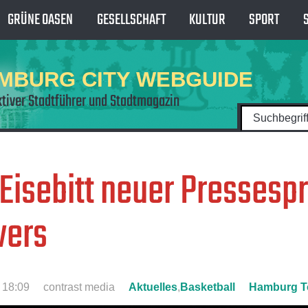
GRÜNE OASEN
GESELLSCHAFT
KULTUR
SPORT
MBURG CITY WEBGUIDE
ktiver Stadtführer und Stadtmagazin
 Eisebitt neuer Pressesp
wers
18:09
contrast media
Aktuelles
,
Basketball
Hamburg T