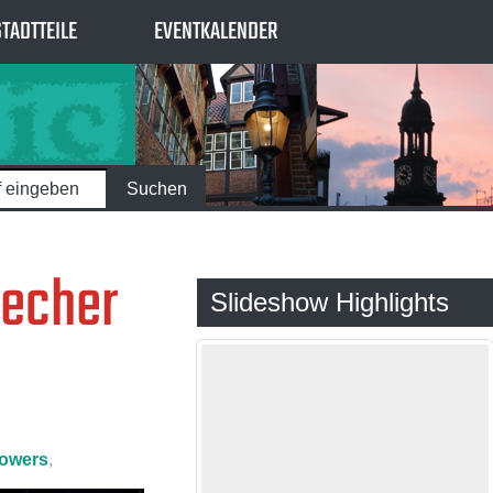
STADTTEILE
EVENTKALENDER
recher
Slideshow Highlights
owers
,