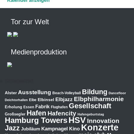
Kalender anzeigen
Tor zur Welt
Medienproduktion
Schlagwörter
Bildung
Ausstellung
Alster
Beach-Volleyball
Dancefloor
Elbphilharmonie
Elbjazz
Elbinsel
Elbe
Deichtorhallen
Gesellschaft
Fabrik
Erholung
Essen
Flughafen
Hafen
Hafencity
Großsegler
Hafengeburtstag
HSV
Hamburg Towers
Innovation
Konzerte
Jazz
Kampnagel
Jubiläum
Kino