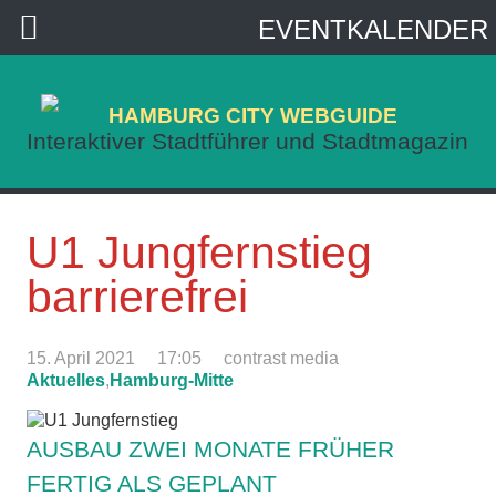
EVENTKALENDER
HAMBURG CITY WEBGUIDE
Interaktiver Stadtführer und Stadtmagazin
U1 Jungfernstieg
barrierefrei
15. April 2021
17:05
contrast media
Aktuelles
,
Hamburg-Mitte
AUSBAU ZWEI MONATE FRÜHER
FERTIG ALS GEPLANT