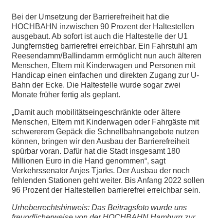
Bei der Umsetzung der Barrierefreiheit hat die
chen
HOCHBAHN inzwischen 90 Prozent der Haltestellen
ausgebaut. Ab sofort ist auch die Haltestelle der U1
Jungfernstieg barrierefrei erreichbar. Ein Fahrstuhl am
Reesendamm/Ballindamm ermöglicht nun auch älteren
Menschen, Eltern mit Kinderwagen und Personen mit
Handicap einen einfachen und direkten Zugang zur U-
Bahn der Ecke. Die Haltestelle wurde sogar zwei
Monate früher fertig als geplant.
„Damit auch mobilitätseingeschränkte oder ältere
Menschen, Eltern mit Kinderwagen oder Fahrgäste mit
schwererem Gepäck die Schnellbahnangebote nutzen
können, bringen wir den Ausbau der Barrierefreiheit
spürbar voran. Dafür hat die Stadt insgesamt 180
Millionen Euro in die Hand genommen“, sagt
Verkehrssenator Anjes Tjarks. Der Ausbau der noch
fehlenden Stationen geht weiter. Bis Anfang 2022 sollen
96 Prozent der Haltestellen barrierefrei erreichbar sein.
Urheberrechtshinweis: Das Beitragsfoto wurde uns
freundlicherweise von der HOCHBAHN Hamburg zur