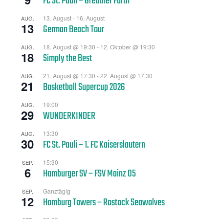
FC St. Pauli – Greuther Fürth
13. August
-
16. August
AUG.
13
German Beach Tour
18. August @ 19:30
-
12. Oktober @ 19:30
AUG.
18
Simply the Best
21. August @ 17:30
-
22. August @ 17:30
AUG.
21
Basketball Supercup 2026
19:00
AUG.
29
WUNDERKINDER
13:30
AUG.
30
FC St. Pauli – 1. FC Kaiserslautern
15:30
SEP.
6
Hamburger SV – FSV Mainz 05
Ganztägig
SEP.
12
Hamburg Towers – Rostock Seawolves