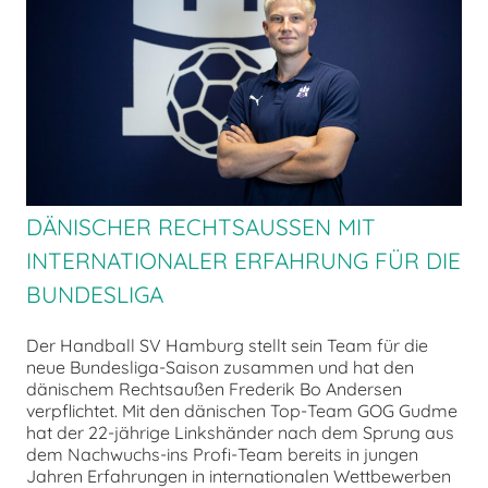
chen
DÄNISCHER RECHTSAUSSEN MIT I
NTERNATIONALER ERFAHRUNG FÜR DIE B
UNDESLIGA
Der Handball SV Hamburg stellt sein Team für die
neue Bundesliga-Saison zusammen und hat den
dänischem Rechtsaußen Frederik Bo Andersen
verpflichtet. Mit den dänischen Top-Team GOG Gudme
hat der 22-jährige Linkshänder nach dem Sprung aus
dem Nachwuchs-ins Profi-Team bereits in jungen
Jahren Erfahrungen in internationalen Wettbewerben