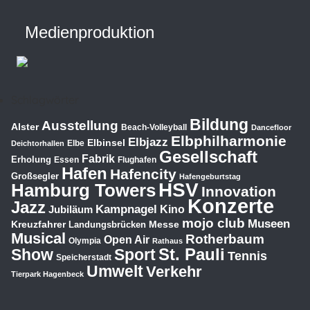
Medienproduktion
Schlagwörter
Bildung
Ausstellung
Alster
Beach-Volleyball
Dancefloor
Elbphilharmonie
Elbjazz
Elbinsel
Elbe
Deichtorhallen
Gesellschaft
Fabrik
Erholung
Essen
Flughafen
Hafen
Hafencity
Großsegler
Hafengeburtstag
HSV
Hamburg Towers
Innovation
Konzerte
Jazz
Kampnagel
Jubiläum
Kino
mojo club
Museen
Kreuzfahrer
Messe
Landungsbrücken
Musical
Rotherbaum
Open Air
Olympia
Rathaus
St. Pauli
Show
Sport
Tennis
Speicherstadt
Umwelt
Verkehr
Tierpark Hagenbeck