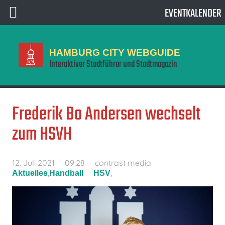
EVENTKALENDER
HAMBURG CITY WEBGUIDE
Interaktiver Stadtführer und Stadtmagazin
Frederik Bo Andersen wechselt
zum HSVH
12. Juli 2021
09:28
contrast media
,
,
Aktuelles
Handball
HSV