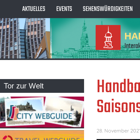
AKTUELLES
EVENTS
SEHENSWÜRDIGKEITEN
HA
Intera
Handbal
Tor zur Welt
Saison
28. November 202