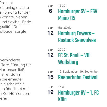
 Prozent
15:30
SEP.
stening erzielte
6
Hamburger SV – FSV
te Führung für den
Mainz 05
n konnte. Neben
und flexibel. Ende
ualität. Der
Ganztägig
SEP.
12
Hamburg Towers –
rstbauer sorgte
Rostock Seawolves
20:30
SEP.
12
FC St. Pauli – VfL
Wolfsburg
verhinderte
-Tore-Führung für
Mortensen ließ
16. September
-
19. September
SEP.
te lief dann
16
Reeperbahn Festival
 die erneute
lt, scheint ein
15:30
SEP.
en überlistet mit
19
Hamburger SV – 1. FC
on Kai Häfner zum
Köln
beren