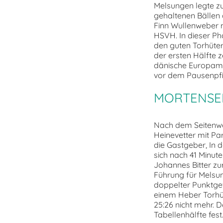
Melsungen legte zu
gehaltenen Bällen
Finn Wullenweber mi
HSVH. In dieser Ph
den guten Torhüter
der ersten Hälfte 
dänische Europame
vor dem Pausenpfif
MORTENSEN
Nach dem Seitenwe
Heinevetter mit P
die Gastgeber, In 
sich nach 41 Minute
Johannes Bitter zu
Führung für Melsung
doppelter Punktgew
einem Heber Torhüt
25:26 nicht mehr. D
Tabellenhälfte fest