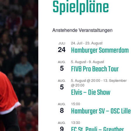
Spielpläne
Anstehende Veranstaltungen
24. Juli
-
23. August
JULI
24
Hamburger Sommerdom
5. August
-
9. August
AUG.
5
FIVB Pro Beach Tour
5. August @ 20:00
-
13. September
AUG.
5
@ 20:00
Elvis – Die Show
15:00
AUG.
8
Hamburger SV – OSC Lille
13:30
AUG.
9
FC St. Pauli – Greuther