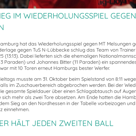
IEG IM WIEDERHOLUNGSSPIEL GEGEN
N
Hamburg hat das Wiederholungsspiel gegen MT Melsungen g
derlage gegen TuS N-Lübbecke schlug das Team von Trainer
25 (13:13). Dabei lieferten sich die ehemaligen Nationalmanns
 (13 Paraden) und Johannes Bitter (11 Paraden) ein spannendes
war mit 10 Toren erneut Hamburgs bester Werfer.
Spieltags musste am 31. Oktober beim Spielstand von 8:11 wege
alls im Zuschauerbereich abgebrochen werden. Bei der Wiede
die gesamte Spieldauer über einen Schlagabtausch auf Auge
 sich mehr als zwei Tore absetzen. Am Ende hatten die Ham
 dem Sieg an den Nordhessen in der Tabelle vorbeizogen und 
tz einnehmen.
ER HÄLT JEDEN ZWEITEN BALL