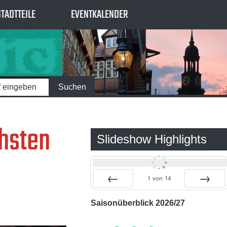
STADTTEILE
EVENTKALENDER
chsten
Slideshow Highlights
1
von
14
Zurück
Vor
Saisonüberblick 2026/27