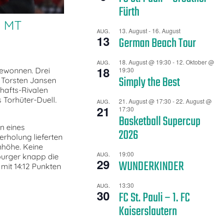
Fürth
 MT
13. August
-
16. August
AUG.
13
German Beach Tour
18. August @ 19:30
-
12. Oktober @
AUG.
18
ewonnen. Drei
19:30
Simply the Best
 Torsten Jansen
chafts-Rivalen
 Torhüter-Duell.
21. August @ 17:30
-
22. August @
AUG.
21
17:30
Basketball Supercup
n eines
2026
rholung lieferten
nhöhe. Keine
19:00
AUG.
burger knapp die
29
WUNDERKINDER
mit 14:12 Punkten
13:30
AUG.
30
FC St. Pauli – 1. FC
Kaiserslautern