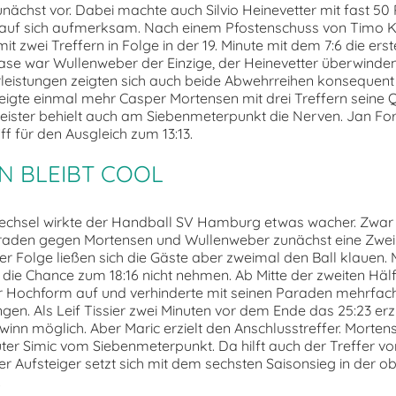
nächst vor. Dabei machte auch Silvio Heinevetter mit fast 50
 auf sich aufmerksam. Nach einem Pfostenschuss von Timo Ka
t zwei Treffern in Folge in der 19. Minute mit dem 7:6 die ers
ase war Wullenweber der Einzige, der Heinevetter überwinde
leistungen zeigten sich auch beide Abwehrreihen konsequent 
zeigte einmal mehr Casper Mortensen mit drei Treffern seine Q
ister behielt auch am Siebenmeterpunkt die Nerven. Jan Fo
f für den Ausgleich zum 13:13.
 BLEIBT COOL
chsel wirkte der Handball SV Hamburg etwas wacher. Zwar 
araden gegen Mortensen und Wullenweber zunächst eine Zwei
der Folge ließen sich die Gäste aber zweimal den Ball klauen. 
 die Chance zum 18:16 nicht nehmen. Ab Mitte der zweiten Hälf
r Hochform auf und verhinderte mit seinen Paraden mehrfach
en. Als Leif Tissier zwei Minuten vor dem Ende das 25:23 erzie
inn möglich. Aber Maric erzielt den Anschlusstreffer. Mortens
er Simic vom Siebenmeterpunkt. Da hilft auch der Treffer v
er Aufsteiger setzt sich mit dem sechsten Saisonsieg in der o
.