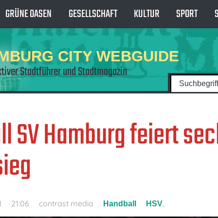
GRÜNE OASEN
GESELLSCHAFT
KULTUR
SPORT
MBURG CITY WEBGUIDE
ktiver Stadtführer und Stadtmagazin
l SV Hamburg feiert se
sieg
1
21:06
contrast media
,
Handball
HSV