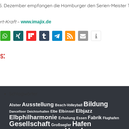
. Dezember empfangen die Hamburger den Serien-Meister T
rt-Kraft
–
www.imajix.de
s:
Schlagwörter
Bildung
Ausstellung
Alster
Beach-Volleyball
Elbjazz
Elbinsel
Elbe
Dancefloor
Deichtorhallen
Elbphilharmonie
Fabrik
Erholung
Essen
Flughafen
Hafen
Gesellschaft
Großsegler