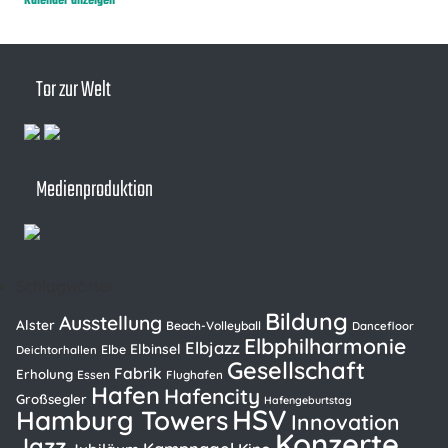
Kalender anzeigen
Tor zur Welt
Medienproduktion
Schlagwörter
Bildung
Ausstellung
Alster
Beach-Volleyball
Dancefloor
Elbphilharmonie
Elbjazz
Elbinsel
Elbe
Deichtorhallen
Gesellschaft
Fabrik
Erholung
Essen
Flughafen
Hafen
Hafencity
Großsegler
Hafengeburtstag
HSV
Hamburg Towers
Innovation
Konzerte
Jazz