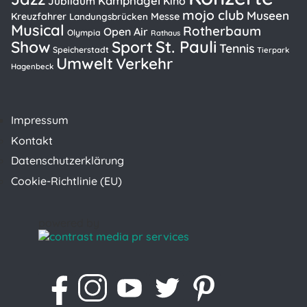
Kampnagel
Kino
Jubiläum
mojo club
Museen
Kreuzfahrer
Messe
Landungsbrücken
Musical
Rotherbaum
Open Air
Olympia
Rathaus
St. Pauli
Show
Sport
Tennis
Speicherstadt
Tierpark
Umwelt
Verkehr
Hagenbeck
Impressum
Kontakt
Datenschutzerklärung
Cookie-Richtlinie (EU)
powered by