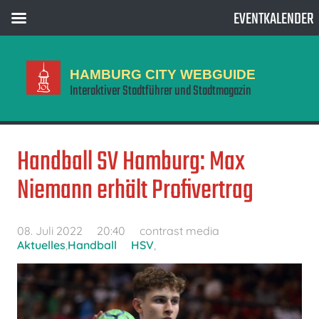
EVENTKALENDER
HAMBURG CITY WEBGUIDE
Interaktiver Stadtführer und Stadtmagazin
Handball SV Hamburg: Max
Niemann erhält Profivertrag
08. Juli 2022
20:40
contrast media
Aktuelles
,
Handball
HSV
,