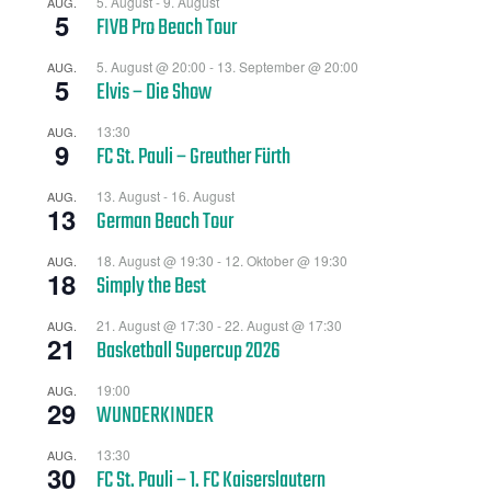
5. August
-
9. August
AUG.
5
FIVB Pro Beach Tour
5. August @ 20:00
-
13. September @ 20:00
AUG.
5
Elvis – Die Show
13:30
AUG.
9
FC St. Pauli – Greuther Fürth
13. August
-
16. August
AUG.
13
German Beach Tour
18. August @ 19:30
-
12. Oktober @ 19:30
AUG.
18
Simply the Best
21. August @ 17:30
-
22. August @ 17:30
AUG.
21
Basketball Supercup 2026
19:00
AUG.
29
WUNDERKINDER
13:30
AUG.
30
FC St. Pauli – 1. FC Kaiserslautern