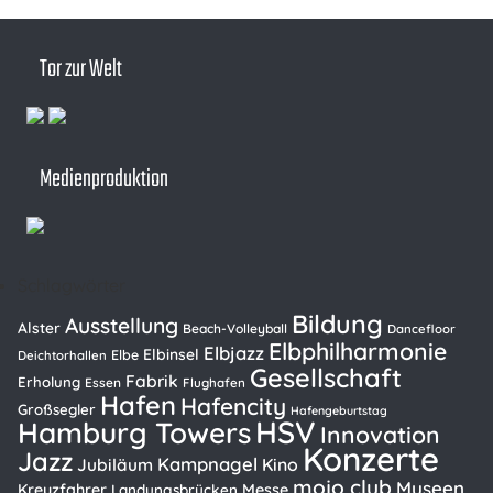
Tor zur Welt
Medienproduktion
Schlagwörter
Bildung
Ausstellung
Alster
Beach-Volleyball
Dancefloor
Elbphilharmonie
Elbjazz
Elbinsel
Elbe
Deichtorhallen
Gesellschaft
Fabrik
Erholung
Essen
Flughafen
Hafen
Hafencity
Großsegler
Hafengeburtstag
HSV
Hamburg Towers
Innovation
Konzerte
Jazz
Kampnagel
Kino
Jubiläum
mojo club
Museen
Kreuzfahrer
Messe
Landungsbrücken