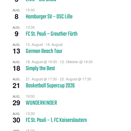
15:00
AUG.
8
Hamburger SV – OSC Lille
13:30
AUG.
9
FC St. Pauli – Greuther Fürth
13. August
-
16. August
AUG.
13
German Beach Tour
18. August @ 19:30
-
12. Oktober @ 19:30
AUG.
18
Simply the Best
21. August @ 17:30
-
22. August @ 17:30
AUG.
21
Basketball Supercup 2026
19:00
AUG.
29
WUNDERKINDER
13:30
AUG.
30
FC St. Pauli – 1. FC Kaiserslautern
15:30
SEP.