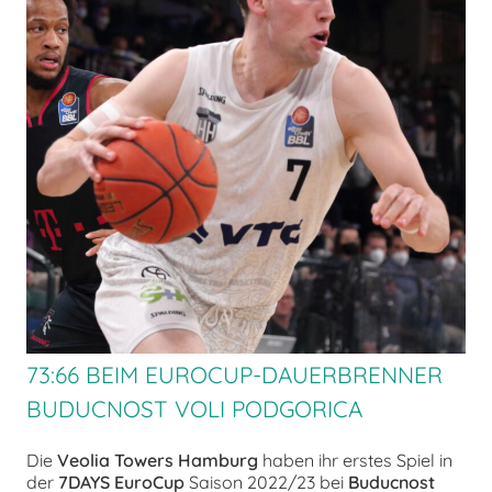
chen
73:66 BEIM EUROCUP-DAUERBRENNER
BUDUCNOST VOLI PODGORICA
Die
Veolia Towers Hamburg
haben ihr erstes Spiel in
der
7DAYS EuroCup
Saison 2022/23 bei
Buducnost