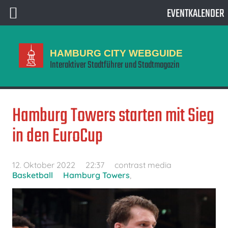
EVENTKALENDER
HAMBURG CITY WEBGUIDE
Interaktiver Stadtführer und Stadtmagazin
Hamburg Towers starten mit Sieg
in den EuroCup
12. Oktober 2022
22:37
contrast media
Basketball
Hamburg Towers
,