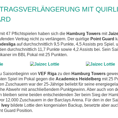
RTRAGSVERLÄNGERUNG MIT QUIRL
ARD
it 47 Pflichtspielen haben sich die
Hamburg Towers
mit
Jaize
ufenden Vertrag nicht zu verlängern. Der quirlige
Point Guard
k
ndesliga
auf durchschnittlich 9,5 Punkte, 4,5 Assists pro Spiel. 
tien durchschnittlich 11,7 Punkte sowie 4,2 Assists bei. Sein Sa
kaner im BBL Pokal mit 25 Punkten.
u Saisonbeginn von
VEF Riga
zu den
Hamburg Towers
gewech
sten Spiel im Pokal gegen die
Academics Heidelberg
mit 25 P
den Zuschauern war der 25-Jährige beliebt für seine energiege
che Abwehr mit anschließendem Punktgewinn. Aber auch von der 
n bleiben seine beiden entscheidenden 3er beim Sieg der Ha
or 12.000 Zuschauern in der Barclays Arena. Für den in der Sa
 Ivey
bildete Lottie den kongenialen Backup, besetzte aber auc
t Guard Position.