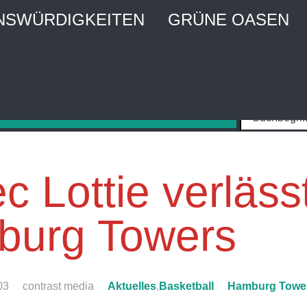
NSWÜRDIGKEITEN
GRÜNE OASEN
MBURG CITY WEBGUIDE
Stadtführer und Stadtmagazin
c Lottie verläss
urg Towers
03
contrast media
Aktuelles
,
Basketball
Hamburg Towe