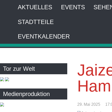
AKTUELLES
EVENTS
SEHE
STADTTEILE
HA
EVENTKALENDER
Interaktiver 
Jaize
Tor zur Welt
Hamb
Medienproduktion
29. Mai 2025
17: