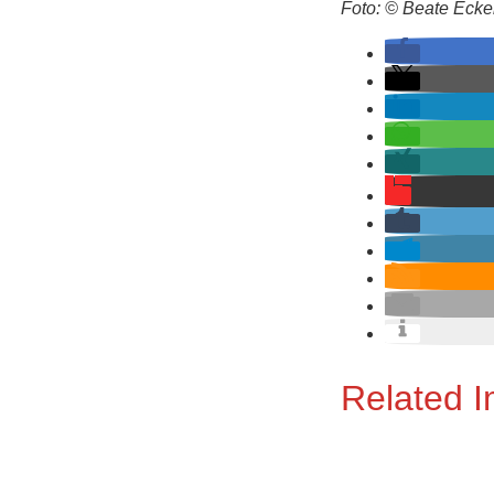
F
oto: © Beate Ecker
Related 