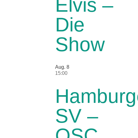
Elvis –
Die
Show
Aug.
8
15:00
Hamburg
SV –
OSC