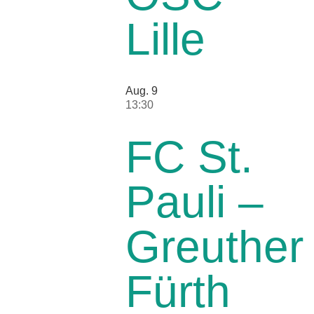
Lille
Aug.
9
13:30
FC St.
Pauli –
Greuther
Fürth