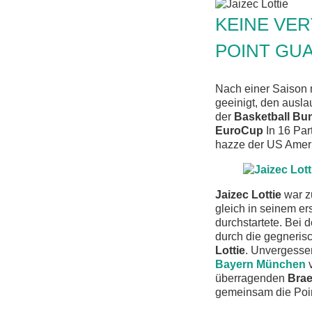
KEINE VE
POINT GU
Nach einer Saison m
geeinigt, den ausla
der
Basketball Bu
EuroCup
In 16 Par
hazze der US Ameri
Jaizec Lottie
war z
gleich in seinem er
durchstartete. Bei 
durch die gegneris
Lottie
. Unvergesse
Bayern München
v
überragenden
Brae
gemeinsam die Poin