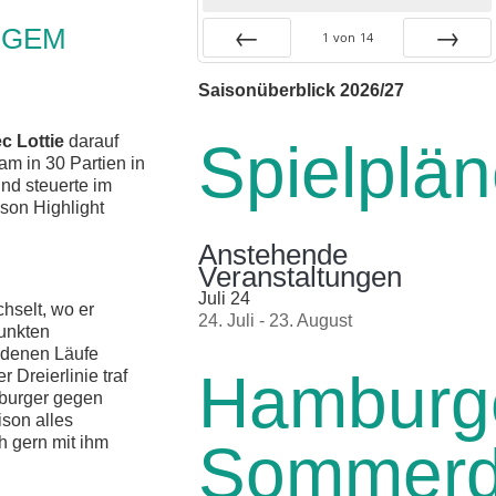
IGEM
1
von
14
Zurück
Vor
Saisonüberblick 2026/27
c Lottie
darauf
Spielplä
am in 30 Partien in
und steuerte im
ison Highlight
Anstehende
Veranstaltungen
Juli
24
selt, wo er
24. Juli
-
23. August
unkten
ladenen Läufe
Hamburg
Dreierlinie traf
mburger gegen
ison alles
h gern mit ihm
Sommer