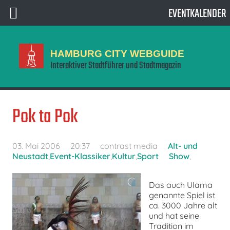
EVENTKALENDER
HAMBURG CITY WEBGUIDE
Interaktiver Stadtführer und Stadtmagazin
Pok ta Pok
03. Mai 2006
20:37
contrast media
Alt- und
Neustadt
,
Event-Klassiker
,
Kultur
,
Sport
Show
,
Das auch Ulama
genannte Spiel ist
ca. 3000 Jahre alt
und hat seine
Tradition im