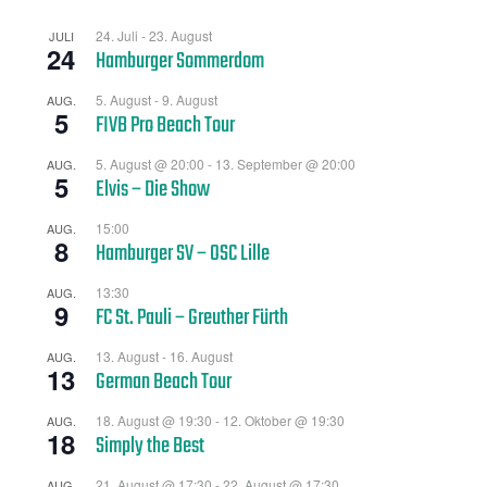
24. Juli
-
23. August
JULI
24
Hamburger Sommerdom
5. August
-
9. August
AUG.
5
FIVB Pro Beach Tour
5. August @ 20:00
-
13. September @ 20:00
AUG.
5
Elvis – Die Show
15:00
AUG.
8
Hamburger SV – OSC Lille
13:30
AUG.
9
FC St. Pauli – Greuther Fürth
13. August
-
16. August
AUG.
13
German Beach Tour
18. August @ 19:30
-
12. Oktober @ 19:30
AUG.
18
Simply the Best
21. August @ 17:30
-
22. August @ 17:30
AUG.