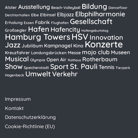
Bildung
Ausstellung
Alster
Beach-Volleyball
Dancefloor
Elbphilharmonie
Elbjazz
Elbinsel
Elbe
Deichtorhallen
Gesellschaft
Fabrik
Erholung
Essen
Flughafen
Hafen
Hafencity
Großsegler
Hafengeburtstag
HSV
Hamburg Towers
Innovation
Konzerte
Jazz
Kampnagel
Kino
Jubiläum
mojo club
Museen
Kreuzfahrer
Messe
Landungsbrücken
Musical
Rotherbaum
Open Air
Olympia
Rathaus
St. Pauli
Show
Sport
Tennis
Speicherstadt
Tierpark
Umwelt
Verkehr
Hagenbeck
Impressum
Kontakt
Datenschutzerklärung
Cookie-Richtlinie (EU)