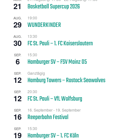
21
Basketball Supercup 2026
19:00
AUG.
29
WUNDERKINDER
13:30
AUG.
30
FC St. Pauli – 1. FC Kaiserslautern
15:30
SEP.
6
Hamburger SV – FSV Mainz 05
Ganztägig
SEP.
12
Hamburg Towers – Rostock Seawolves
20:30
SEP.
12
FC St. Pauli – VfL Wolfsburg
16. September
-
19. September
SEP.
16
Reeperbahn Festival
15:30
SEP.
19
Hamburger SV – 1. FC Köln