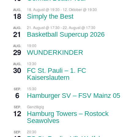
18. August @ 19:30
-
12. Oktober @ 19:30
AUG.
18
Simply the Best
21. August @ 17:30
-
22. August @ 17:30
AUG.
21
Basketball Supercup 2026
19:00
AUG.
29
WUNDERKINDER
13:30
AUG.
30
FC St. Pauli – 1. FC
Kaiserslautern
15:30
SEP.
6
Hamburger SV – FSV Mainz 05
Ganztägig
SEP.
12
Hamburg Towers – Rostock
Seawolves
20:30
SEP.