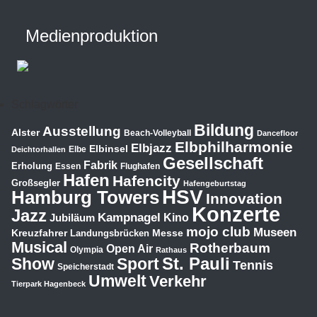
Medienproduktion
Schlagwörter
Bildung
Ausstellung
Alster
Beach-Volleyball
Dancefloor
Elbphilharmonie
Elbjazz
Elbinsel
Elbe
Deichtorhallen
Gesellschaft
Fabrik
Erholung
Essen
Flughafen
Hafen
Hafencity
Großsegler
Hafengeburtstag
HSV
Hamburg Towers
Innovation
Konzerte
Jazz
Kampnagel
Jubiläum
Kino
mojo club
Museen
Kreuzfahrer
Messe
Landungsbrücken
Musical
Rotherbaum
Open Air
Olympia
Rathaus
St. Pauli
Show
Sport
Tennis
Speicherstadt
Umwelt
Verkehr
Tierpark Hagenbeck