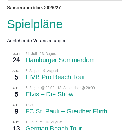
Zurück
Vor
Saisonüberblick 2026/27
Spielpläne
Anstehende Veranstaltungen
24. Juli
-
23. August
JULI
24
Hamburger Sommerdom
5. August
-
9. August
AUG.
5
FIVB Pro Beach Tour
5. August @ 20:00
-
13. September @ 20:00
AUG.
5
Elvis – Die Show
13:30
AUG.
9
FC St. Pauli – Greuther Fürth
13. August
-
16. August
AUG.
13
German Beach Tour