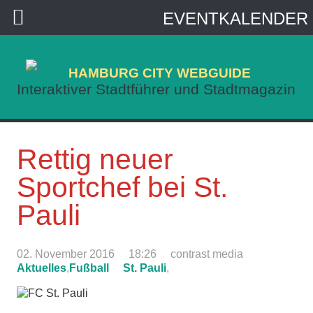
EVENTKALENDER
HAMBURG CITY WEBGUIDE
Interaktiver Stadtführer und Stadtmagazin
Rettig neuer
Sportchef bei St.
Pauli
02. November 2016
18:26
contrast media
Aktuelles
,
Fußball
St. Pauli
,