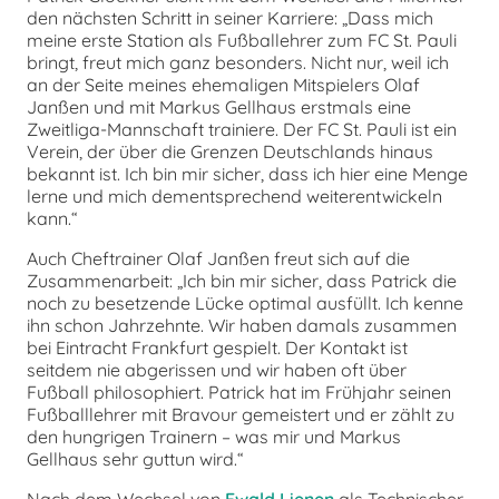
den nächsten Schritt in seiner Karriere: „Dass mich
meine erste Station als Fußballehrer zum FC St. Pauli
bringt, freut mich ganz besonders. Nicht nur, weil ich
an der Seite meines ehemaligen Mitspielers Olaf
Janßen und mit Markus Gellhaus erstmals eine
Zweitliga-Mannschaft trainiere. Der FC St. Pauli ist ein
Verein, der über die Grenzen Deutschlands hinaus
bekannt ist. Ich bin mir sicher, dass ich hier eine Menge
lerne und mich dementsprechend weiterentwickeln
kann.“
Auch Cheftrainer Olaf Janßen freut sich auf die
Zusammenarbeit: „Ich bin mir sicher, dass Patrick die
noch zu besetzende Lücke optimal ausfüllt. Ich kenne
ihn schon Jahrzehnte. Wir haben damals zusammen
bei Eintracht Frankfurt gespielt. Der Kontakt ist
seitdem nie abgerissen und wir haben oft über
Fußball philosophiert. Patrick hat im Frühjahr seinen
Fußballlehrer mit Bravour gemeistert und er zählt zu
den hungrigen Trainern – was mir und Markus
Gellhaus sehr guttun wird.“
Nach dem Wechsel von
Ewald Lienen
als Technischer