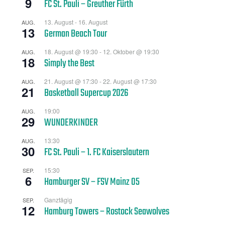
9
FC St. Pauli – Greuther Fürth
13. August
-
16. August
AUG.
13
German Beach Tour
18. August @ 19:30
-
12. Oktober @ 19:30
AUG.
18
Simply the Best
21. August @ 17:30
-
22. August @ 17:30
AUG.
21
Basketball Supercup 2026
19:00
AUG.
29
WUNDERKINDER
13:30
AUG.
30
FC St. Pauli – 1. FC Kaiserslautern
15:30
SEP.
6
Hamburger SV – FSV Mainz 05
Ganztägig
SEP.
12
Hamburg Towers – Rostock Seawolves