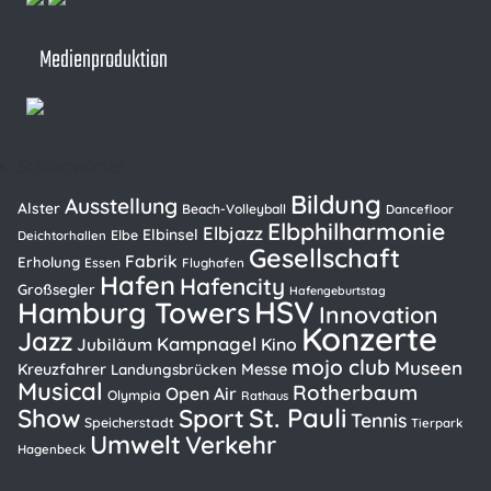
Medienproduktion
Schlagwörter
Bildung
Ausstellung
Alster
Beach-Volleyball
Dancefloor
Elbphilharmonie
Elbjazz
Elbinsel
Elbe
Deichtorhallen
Gesellschaft
Fabrik
Erholung
Essen
Flughafen
Hafen
Hafencity
Großsegler
Hafengeburtstag
HSV
Hamburg Towers
Innovation
Konzerte
Jazz
Kampnagel
Kino
Jubiläum
mojo club
Museen
Kreuzfahrer
Messe
Landungsbrücken
Musical
Rotherbaum
Open Air
Olympia
Rathaus
St. Pauli
Show
Sport
Tennis
Speicherstadt
Tierpark
Umwelt
Verkehr
Hagenbeck