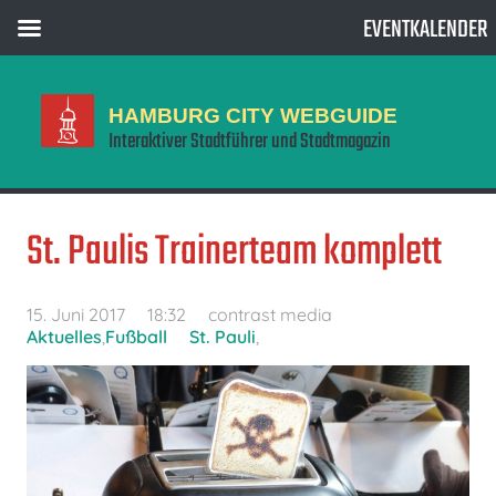
EVENTKALENDER
HAMBURG CITY WEBGUIDE
Interaktiver Stadtführer und Stadtmagazin
St. Paulis Trainerteam komplett
15. Juni 2017
18:32
contrast media
Aktuelles
,
Fußball
St. Pauli
,