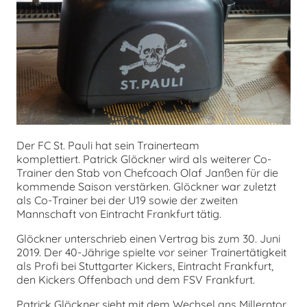
chen
Der FC St. Pauli hat sein Trainerteam
komplettiert. Patrick Glöckner wird als weiterer Co-
Trainer den Stab von Chefcoach Olaf Janßen für die
kommende Saison verstärken. Glöckner war zuletzt
als Co-Trainer bei der U19 sowie der zweiten
Mannschaft von Eintracht Frankfurt tätig.
Glöckner unterschrieb einen Vertrag bis zum 30. Juni
2019. Der 40-Jährige spielte vor seiner Trainertätigkeit
als Profi bei Stuttgarter Kickers, Eintracht Frankfurt,
den Kickers Offenbach und dem FSV Frankfurt.
Patrick Glöckner sieht mit dem Wechsel ans Millerntor