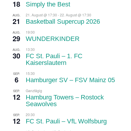
18
Simply the Best
21. August @ 17:30
-
22. August @ 17:30
AUG.
21
Basketball Supercup 2026
19:00
AUG.
29
WUNDERKINDER
13:30
AUG.
30
FC St. Pauli – 1. FC
Kaiserslautern
15:30
SEP.
6
Hamburger SV – FSV Mainz 05
Ganztägig
SEP.
12
Hamburg Towers – Rostock
Seawolves
20:30
SEP.
12
FC St. Pauli – VfL Wolfsburg