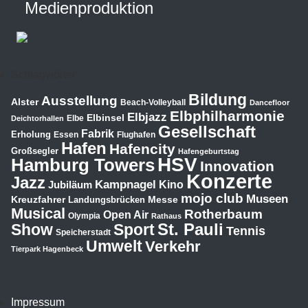
Medienproduktion
Schlagwörter
Bildung
Ausstellung
Alster
Beach-Volleyball
Dancefloor
Elbphilharmonie
Elbjazz
Elbinsel
Elbe
Deichtorhallen
Gesellschaft
Fabrik
Erholung
Essen
Flughafen
Hafen
Hafencity
Großsegler
Hafengeburtstag
HSV
Hamburg Towers
Innovation
Konzerte
Jazz
Kampnagel
Jubiläum
Kino
mojo club
Museen
Kreuzfahrer
Messe
Landungsbrücken
Musical
Rotherbaum
Open Air
Olympia
Rathaus
St. Pauli
Show
Sport
Tennis
Speicherstadt
Umwelt
Verkehr
Tierpark Hagenbeck
Impressum