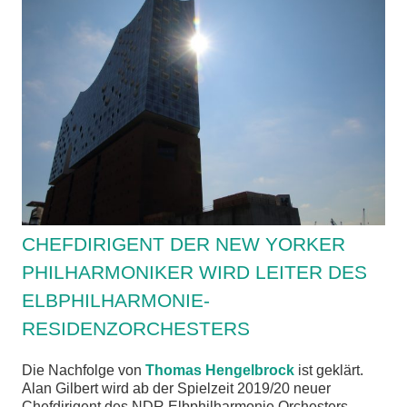
chen
CHEFDIRIGENT DER NEW YORKER
PHILHARMONIKER WIRD LEITER DES
ELBPHILHARMONIE-
RESIDENZORCHESTERS
Die Nachfolge von
Thomas Hengelbrock
ist geklärt.
Alan Gilbert wird ab der Spielzeit 2019/20 neuer
Chefdirigent des NDR Elbphilharmonie Orchesters.