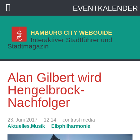
EVENTKALENDER
HAMBURG CITY WEBGUIDE
Interaktiver Stadtführer und
Stadtmagazin
Alan Gilbert wird
Hengelbrock-
Nachfolger
23. Juni 2017
12:14
contrast media
Aktuelles
,
Musik
Elbphilharmonie
,