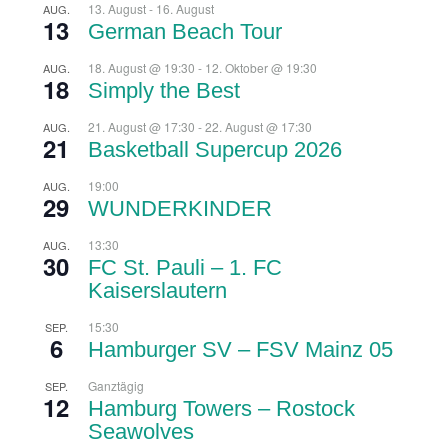
13. August
-
16. August
AUG.
13
German Beach Tour
18. August @ 19:30
-
12. Oktober @ 19:30
AUG.
18
Simply the Best
21. August @ 17:30
-
22. August @ 17:30
AUG.
21
Basketball Supercup 2026
19:00
AUG.
29
WUNDERKINDER
13:30
AUG.
30
FC St. Pauli – 1. FC
Kaiserslautern
15:30
SEP.
6
Hamburger SV – FSV Mainz 05
Ganztägig
SEP.
12
Hamburg Towers – Rostock
Seawolves