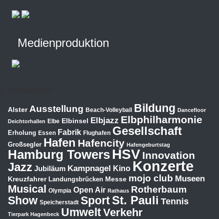
Medienproduktion
Schlagwörter
Bildung
Ausstellung
Alster
Beach-Volleyball
Dancefloor
Elbphilharmonie
Elbjazz
Elbinsel
Elbe
Deichtorhallen
Gesellschaft
Fabrik
Erholung
Essen
Flughafen
Hafen
Hafencity
Großsegler
Hafengeburtstag
HSV
Hamburg Towers
Innovation
Konzerte
Jazz
Kampnagel
Jubiläum
Kino
mojo club
Museen
Kreuzfahrer
Messe
Landungsbrücken
Musical
Rotherbaum
Open Air
Olympia
Rathaus
St. Pauli
Show
Sport
Tennis
Speicherstadt
Umwelt
Verkehr
Tierpark Hagenbeck