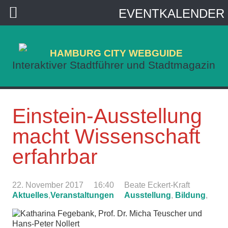
EVENTKALENDER
HAMBURG CITY WEBGUIDE
Interaktiver Stadtführer und Stadtmagazin
Einstein-Ausstellung
macht Wissenschaft
erfahrbar
22. November 2017
16:40
Beate Eckert-Kraft
Aktuelles
,
Veranstaltungen
Ausstellung
,
Bildung
,