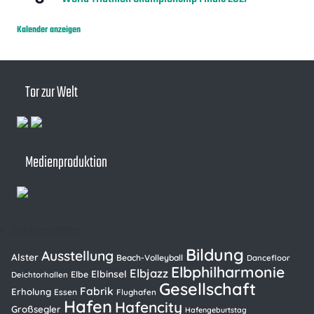
Kalender anzeigen
Tor zur Welt
Medienproduktion
Schlagwörter
Bildung
Ausstellung
Alster
Beach-Volleyball
Dancefloor
Elbphilharmonie
Elbjazz
Elbinsel
Elbe
Deichtorhallen
Gesellschaft
Fabrik
Erholung
Essen
Flughafen
Hafen
Hafencity
Großsegler
Hafengeburtstag