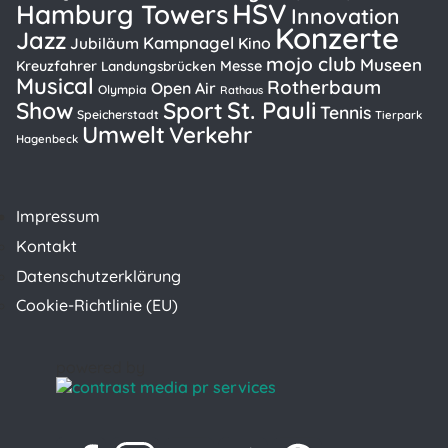
HSV
Hamburg Towers
Innovation
Konzerte
Jazz
Kampnagel
Kino
Jubiläum
mojo club
Museen
Kreuzfahrer
Messe
Landungsbrücken
Musical
Rotherbaum
Open Air
Olympia
Rathaus
St. Pauli
Show
Sport
Tennis
Speicherstadt
Tierpark
Umwelt
Verkehr
Hagenbeck
Impressum
Kontakt
Datenschutzerklärung
Cookie-Richtlinie (EU)
powered by