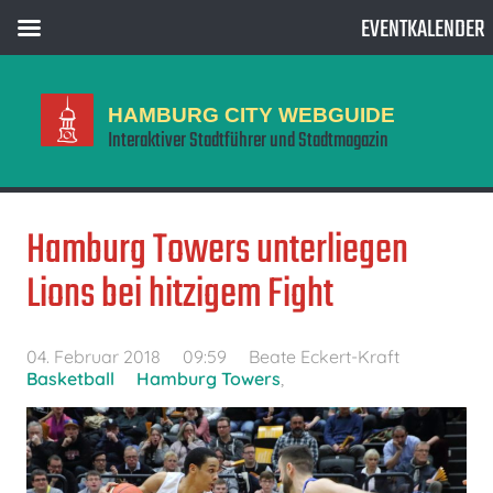
EVENTKALENDER
HAMBURG CITY WEBGUIDE
Interaktiver Stadtführer und Stadtmagazin
Hamburg Towers unterliegen
Lions bei hitzigem Fight
04. Februar 2018
09:59
Beate Eckert-Kraft
Basketball
Hamburg Towers
,