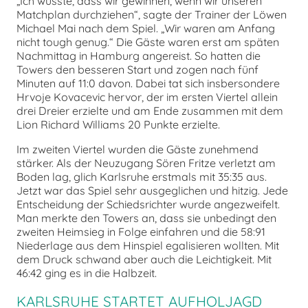
„Ich wusste, dass wir gewinnen, wenn wir unseren
Matchplan durchziehen“, sagte der Trainer der Löwen
Michael Mai nach dem Spiel. „Wir waren am Anfang
nicht tough genug.“ Die Gäste waren erst am späten
Nachmittag in Hamburg angereist. So hatten die
Towers den besseren Start und zogen nach fünf
Minuten auf 11:0 davon. Dabei tat sich insbersondere
Hrvoje Kovacevic hervor, der im ersten Viertel allein
drei Dreier erzielte und am Ende zusammen mit dem
Lion Richard Williams 20 Punkte erzielte.
Im zweiten Viertel wurden die Gäste zunehmend
stärker. Als der Neuzugang Sören Fritze verletzt am
Boden lag, glich Karlsruhe erstmals mit 35:35 aus.
Jetzt war das Spiel sehr ausgeglichen und hitzig. Jede
Entscheidung der Schiedsrichter wurde angezweifelt.
Man merkte den Towers an, dass sie unbedingt den
zweiten Heimsieg in Folge einfahren und die 58:91
Niederlage aus dem Hinspiel egalisieren wollten. Mit
dem Druck schwand aber auch die Leichtigkeit. Mit
46:42 ging es in die Halbzeit.
KARLSRUHE STARTET AUFHOLJAGD