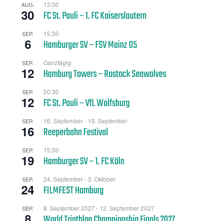
13:30
AUG.
30
FC St. Pauli – 1. FC Kaiserslautern
15:30
SEP.
6
Hamburger SV – FSV Mainz 05
Ganztägig
SEP.
12
Hamburg Towers – Rostock Seawolves
20:30
SEP.
12
FC St. Pauli – VfL Wolfsburg
16. September
-
19. September
SEP.
16
Reeperbahn Festival
15:30
SEP.
19
Hamburger SV – 1. FC Köln
24. September
-
3. Oktober
SEP.
24
FILMFEST Hamburg
8. September 2027
-
12. September 2027
SEP.
8
World Triathlon Championship Finals 2027