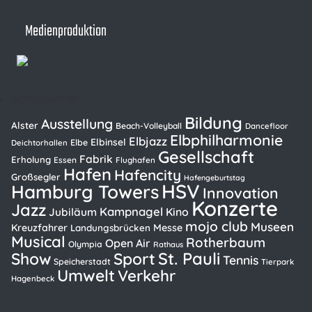
Medienproduktion
Schlagwörter
Bildung
Ausstellung
Alster
Beach-Volleyball
Dancefloor
Elbphilharmonie
Elbjazz
Elbinsel
Elbe
Deichtorhallen
Gesellschaft
Fabrik
Erholung
Essen
Flughafen
Hafen
Hafencity
Großsegler
Hafengeburtstag
HSV
Hamburg Towers
Innovation
Konzerte
Jazz
Kampnagel
Kino
Jubiläum
mojo club
Museen
Kreuzfahrer
Messe
Landungsbrücken
Musical
Rotherbaum
Open Air
Olympia
Rathaus
St. Pauli
Show
Sport
Tennis
Speicherstadt
Tierpark
Umwelt
Verkehr
Hagenbeck