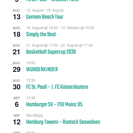
13. August
-
16. August
AUG.
13
German Beach Tour
18. August @ 19:30
-
12. Oktober @ 19:30
AUG.
18
Simply the Best
21. August @ 17:30
-
22. August @ 17:30
AUG.
21
Basketball Supercup 2026
19:00
AUG.
29
WUNDERKINDER
13:30
AUG.
30
FC St. Pauli – 1. FC Kaiserslautern
15:30
SEP.
6
Hamburger SV – FSV Mainz 05
Ganztägig
SEP.
12
Hamburg Towers – Rostock Seawolves
20:30
SEP.