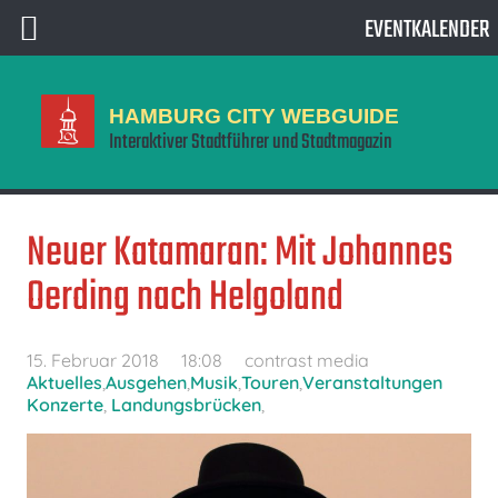
EVENTKALENDER
HAMBURG CITY WEBGUIDE
Interaktiver Stadtführer und Stadtmagazin
Neuer Katamaran: Mit Johannes
Oerding nach Helgoland
15. Februar 2018
18:08
contrast media
Aktuelles
,
Ausgehen
,
Musik
,
Touren
,
Veranstaltungen
Konzerte
,
Landungsbrücken
,