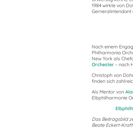
1984 wirkte von Do
Gerneralintendant
Nach einem Engage
Philharmonia Orchr
New York als Chefd
Orchester
– nach 
Christoph von Dohn
finden sich zahlr
Als Mentor von
Ala
Elbphilharmonie Or
Elbphil
Das Beitragsbild z
Beate Eckert-Kraft