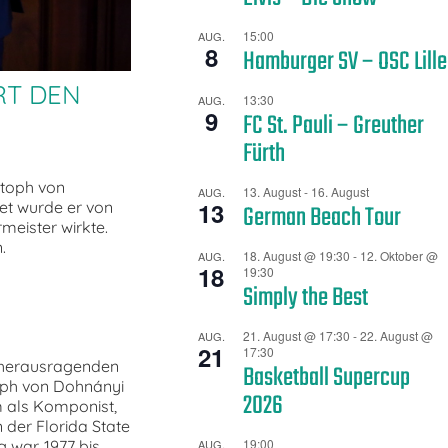
15:00
AUG.
8
Hamburger SV – OSC Lille
RT DEN
13:30
AUG.
9
FC St. Pauli – Greuther
Fürth
stoph von
13. August
-
16. August
AUG.
13
et wurde er von
German Beach Tour
meister wirkte.
.
18. August @ 19:30
-
12. Oktober @
AUG.
18
19:30
Simply the Best
21. August @ 17:30
-
22. August @
AUG.
21
17:30
s herausragenden
Basketball Supercup
toph von Dohnányi
2026
m als Komponist,
 der Florida State
19:00
 war. 1977 bis
AUG.