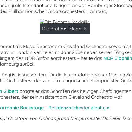
hnányi als Intendant und Dirigent an der Hamburger Staatso
 des Philharmonischen Staatsorchesters Hamburg.
Die Brahms-Medaille
ment als Music Director am Cleveland Orchestra sowie als L
stra in London kehrte er im Jahr 2004 neben seinen Tätigkeit
irigent des NDR Sinfonieorchesters – heute das
NDR Elbphil
Hamburg zurück.
ányi ist insbesondere für die Interpretation Neuer Musik bek
eiche Orchesterwerke von dem ungarischen Komponisten Györg
n Gilbert
prägte er das Schaffen des heutigen Chefdirigente
chesters, der sein Assistent am Cleveland Orchestra war.
harmonie Backstage – Residenzorchester zieht ein
eigt Christoph von Dohnányi und Bürgermeister Dr. Peter Tsch