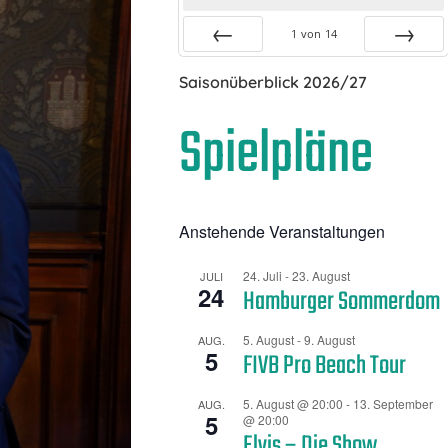
1
von
14
Zurück
Vor
Saisonüberblick 2026/27
Spielpläne
Anstehende Veranstaltungen
24. Juli
-
23. August
JULI
24
Hamburger Sommerdom
5. August
-
9. August
AUG.
5
FIVB Pro Beach Tour
5. August @ 20:00
-
13. September
AUG.
5
@ 20:00
Elvis – Die Show