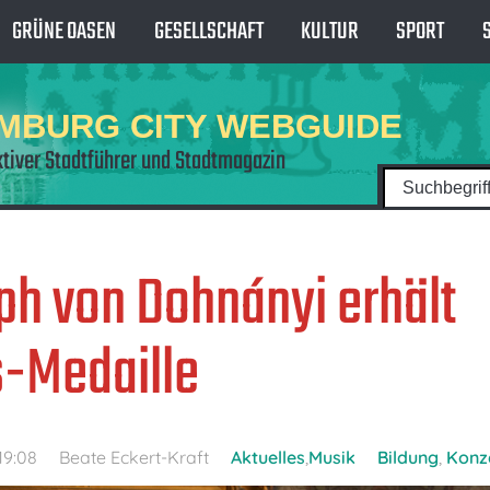
GRÜNE OASEN
GESELLSCHAFT
KULTUR
SPORT
MBURG CITY WEBGUIDE
ktiver Stadtführer und Stadtmagazin
ph von Dohnányi erhält
-Medaille
19:08
Beate Eckert-Kraft
Aktuelles
,
Musik
Bildung
,
Konz