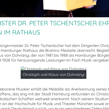
STER DR. PETER TSCHENTSCHER EH
N IM RATHAUS
rgermeister Dr. Peter Tschentscher hat dem Dirigenten Chri
 Hamburger Rathaus die Brahms-Medaille überreicht. Begleit
s von Dohnányi, der von 1981 bis 1988 als Hamburger Bürger
it 1928 für herausragende Leistungen im Fach Musik vergeben
Christoph und Klaus von Dohnányi
 geborene Musiker erhält die Medaille als Anerkennung seine
affens, das eng mit der Stadt Hamburg verbunden ist. Chris
ikalischen Schaffen weltweit anerkannt. Nach seinem Studiu
er an der Hochschule für Musik und Theater München sowie an
r nach Deutschland zurück, wo er an verschiedenen Orten tätig