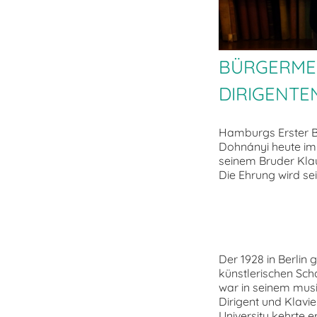
BÜRGERMEI
DIRIGENTE
Hamburgs Erster Bü
Dohnányi heute im
seinem Bruder Klau
Die Ehrung wird se
Der 1928 in Berlin
künstlerischen Sch
war in seinem mus
Dirigent und Klavi
University kehrte e