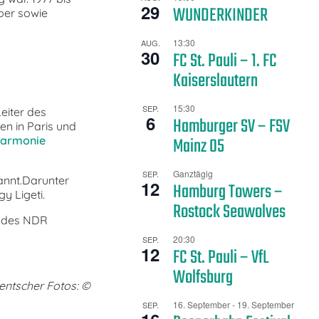
29
WUNDERKINDER
per sowie
13:30
AUG.
30
FC St. Pauli – 1. FC
Kaiserslautern
15:30
SEP.
eiter des
6
Hamburger SV – FSV
en in Paris und
Mainz 05
harmonie
Ganztägig
SEP.
annt.Darunter
12
Hamburg Towers –
y Ligeti.
Rostock Seawolves
n des NDR
20:30
SEP.
12
FC St. Pauli – VfL
Wolfsburg
entscher Fotos: ©
16. September
-
19. September
SEP.