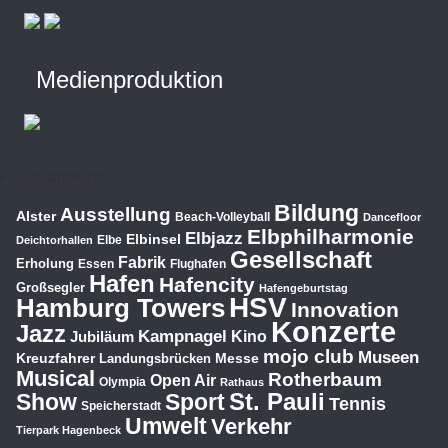
Medienproduktion
Schlagwörter
Bildung
Ausstellung
Alster
Beach-Volleyball
Dancefloor
Elbphilharmonie
Elbjazz
Elbinsel
Elbe
Deichtorhallen
Gesellschaft
Fabrik
Erholung
Essen
Flughafen
Hafen
Hafencity
Großsegler
Hafengeburtstag
HSV
Hamburg Towers
Innovation
Konzerte
Jazz
Kampnagel
Jubiläum
Kino
mojo club
Museen
Kreuzfahrer
Messe
Landungsbrücken
Musical
Rotherbaum
Open Air
Olympia
Rathaus
St. Pauli
Show
Sport
Tennis
Speicherstadt
Umwelt
Verkehr
Tierpark Hagenbeck