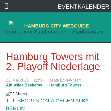
EVENTKALENDER
HAMBURG CITY WEBGUIDE
Interaktiver Stadtführer und Stadtmagazin
Hamburg Towers mit
2. Playoff Niederlage
22. Mai 2021
22:54
Beate Eckert-Kraft
Aktuelles
,
Basketball
Hamburg Towers
,
T. J. SHORTS GALA GEGEN ALBA
BERLIN