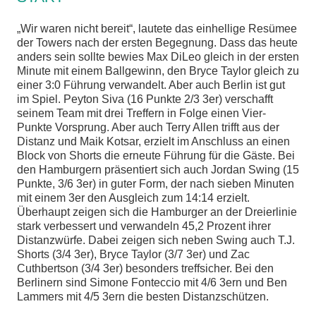
„Wir waren nicht bereit“, lautete das einhellige Resümee
der Towers nach der ersten Begegnung. Dass das heute
anders sein sollte bewies Max DiLeo gleich in der ersten
Minute mit einem Ballgewinn, den Bryce Taylor gleich zu
einer 3:0 Führung verwandelt. Aber auch Berlin ist gut
im Spiel. Peyton Siva (16 Punkte 2/3 3er) verschafft
seinem Team mit drei Treffern in Folge einen Vier-
Punkte Vorsprung. Aber auch Terry Allen trifft aus der
Distanz und Maik Kotsar, erzielt im Anschluss an einen
Block von Shorts die erneute Führung für die Gäste. Bei
den Hamburgern präsentiert sich auch Jordan Swing (15
Punkte, 3/6 3er) in guter Form, der nach sieben Minuten
mit einem 3er den Ausgleich zum 14:14 erzielt.
Überhaupt zeigen sich die Hamburger an der Dreierlinie
stark verbessert und verwandeln 45,2 Prozent ihrer
Distanzwürfe. Dabei zeigen sich neben Swing auch T.J.
Shorts (3/4 3er), Bryce Taylor (3/7 3er) und Zac
Cuthbertson (3/4 3er) besonders treffsicher. Bei den
Berlinern sind Simone Fonteccio mit 4/6 3ern und Ben
Lammers mit 4/5 3ern die besten Distanzschützen.