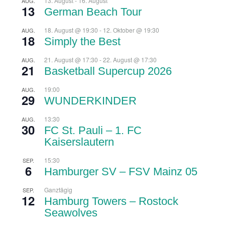
13. August
-
16. August
AUG.
13
German Beach Tour
18. August @ 19:30
-
12. Oktober @ 19:30
AUG.
18
Simply the Best
21. August @ 17:30
-
22. August @ 17:30
AUG.
21
Basketball Supercup 2026
19:00
AUG.
29
WUNDERKINDER
13:30
AUG.
30
FC St. Pauli – 1. FC
Kaiserslautern
15:30
SEP.
6
Hamburger SV – FSV Mainz 05
Ganztägig
SEP.
12
Hamburg Towers – Rostock
Seawolves