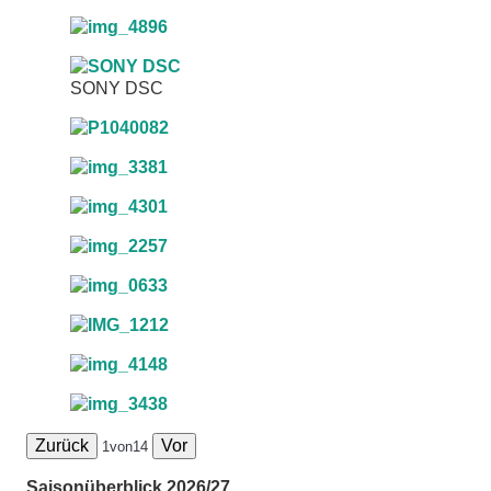
SONY DSC
Zurück
Vor
1
von
14
Saisonüberblick 2026/27