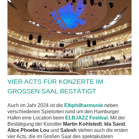
chen
VIER ACTS FÜR KONZERTE IM
GROSSEN SAAL BESTÄTIGT
Auch im Jahr 2024 ist die
Elbphilharmonie
neben
verschiedenen Spielorten rund um den Hamburger
Hafen eine Location beim
ELBJAZZ Festival
. Mit der
Bestätigung der Künstler
Martin Kohlstedt
,
Ida Sand
,
Alice Phoebe Lou
und
Salosh
stehen auch die ersten
vier Acts, die im Großen Saal des spektakulären