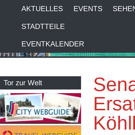
AKTUELLES
EVENTS
SEHE
STADTTEILE
HA
EVENTKALENDER
Inte
Sena
Tor zur Welt
Ersa
Köhl