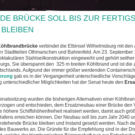
DE BRÜCKE SOLL BIS ZUR FERTIG
 BLEIBEN
öhlbrandbrücke
verbindet die Elbinsel Wilhelmsburg mit den 
hen Stadtteilen Othmarschen und Bahrenfeld. Am 23. September
ktakulären Stahlseilkonstruktion eingeweiht und gehört seither
gs. Sie überspannt den 325 m breiten Köhlbrand und ist die 
schlands. Aufgrund der immer größer werdenden Containerschi
erung
gab es in der Vergangenheit unterschiedliche Vorschläg
 unterschiedlicher Möglichkeiten hat der Senat heute den
Ers
natssitzung wurden die bisherigen Alternativen einer Köhlbra
rzogen und entschieden, dem Ersatzneubau einer Brücke den 
e höhere Schiffshöhenfreiheit realisiert werden, damit auch grö
 Hafens erreichen können. Der Neubau soll bis zum Jahr 2040 
bestehende Brücke bleiben und Instand gesetzt werden. Nach der
des Bauwerks an. Die Gründe für die Empfehlung sind in der D