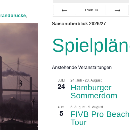
1
von
14
randbrücke
,
Zurück
Vor
Saisonüberblick 2026/27
Spielplä
Anstehende Veranstaltungen
24. Juli
-
23. August
JULI
24
Hamburger
Sommerdom
5. August
-
9. August
AUG.
5
FIVB Pro Beach
Tour