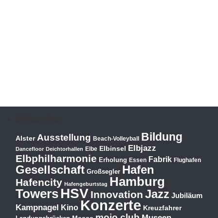
Schlagwörter
Bildung
Ausstellung
Alster
Beach-Volleyball
Elbjazz
Elbinsel
Elbe
Dancefloor
Deichtorhallen
Elbphilharmonie
Fabrik
Erholung
Essen
Flughafen
Hafen
Gesellschaft
Großsegler
Hamburg
Hafencity
Hafengeburtstag
HSV
Towers
Jazz
Innovation
Jubiläum
Konzerte
Kampnagel
Kino
Kreuzfahrer
mojo club
Museen