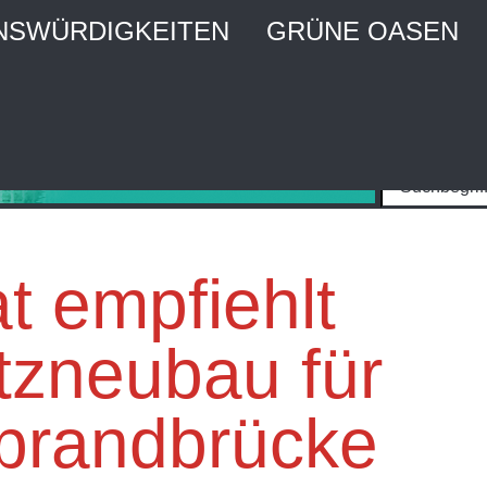
NSWÜRDIGKEITEN
GRÜNE OASEN
MBURG CITY WEBGUIDE
raktiver Stadtführer und Stadtmagazin
t empfiehlt
tzneubau für
brandbrücke