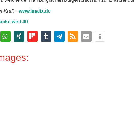
t, welche der Hamburgischen Bürgerschaft nun zur Entscheidun
t-Kraft
–
www.imajix.de
ücke wird 40
Images: