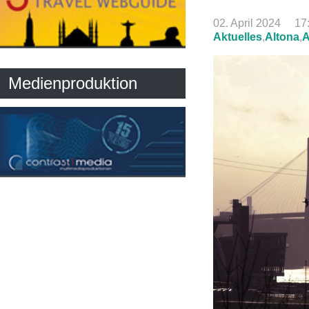
02. April 2024
17
Aktuelles
,
Altona
,
A
Medienproduktion