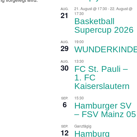
g vorgelegt wird.
21. August @ 17:30
-
22. August @
AUG.
21
17:30
Basketball
Supercup 2026
19:00
AUG.
29
WUNDERKIND
13:30
AUG.
30
FC St. Pauli –
1. FC
Kaiserslautern
15:30
SEP.
6
Hamburger SV
– FSV Mainz 05
Ganztägig
SEP.
12
Hamburg