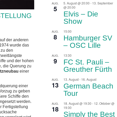
5. August @ 20:00
-
13. September
AUG.
5
@ 20:00
Elvis – Die
STELLUNG
Show
15:00
AUG.
8
Hamburger SV
auf der anderen
– OSC Lille
 1974 wurde das
 zu den
13:30
zweitlängste
AUG.
9
FC St. Pauli –
ffe und der hohen
e, die Querung zu
Greuther Fürth
atzneubau
einer
13. August
-
16. August
AUG.
13
German Beach
ndquerung einer
Vorzug zu geben
Tour
ßere Schiffe den
umgesetzt werden.
18. August @ 19:30
-
12. Oktober @
AUG.
 Fertigstellung
18
19:30
rucksache
Simply the Best