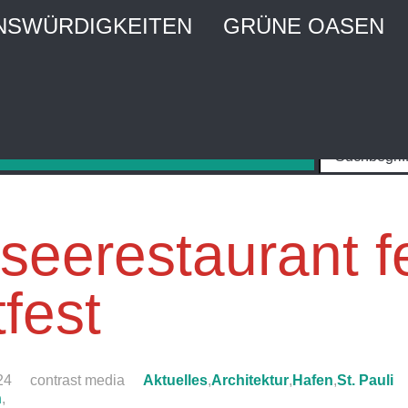
NSWÜRDIGKEITEN
GRÜNE OASEN
MBURG CITY WEBGUIDE
Stadtführer und Stadtmagazin
seerestaurant fe
fest
24
contrast media
Aktuelles
,
Architektur
,
Hafen
,
St. Pauli
n
,