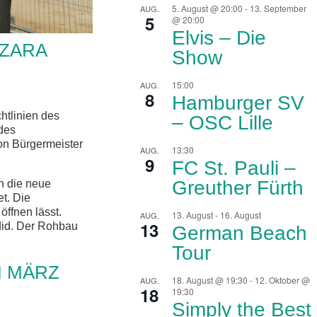
5. August @ 20:00
-
13. September
AUG.
5
@ 20:00
Elvis – Die
ZARA
Show
15:00
AUG.
8
Hamburger SV
tlinien des
– OSC Lille
des
on Bürgermeister
13:30
AUG.
9
FC St. Pauli –
Greuther Fürth
n die neue
t. Die
ffnen lässt.
13. August
-
16. August
AUG.
13
did. Der Rohbau
German Beach
Tour
M MÄRZ
18. August @ 19:30
-
12. Oktober @
AUG.
18
19:30
Simply the Best