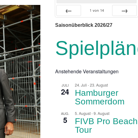
1
von
14
Zurück
Vor
Saisonüberblick 2026/27
Spielplä
Anstehende Veranstaltungen
24. Juli
-
23. August
JULI
24
Hamburger
Sommerdom
5. August
-
9. August
AUG.
5
FIVB Pro Beach
Tour