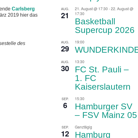
21. August @ 17:30
-
22. August @
örende
Carlsberg
AUG.
21
17:30
ärz 2019 hier das
Basketball
Supercup 2026
19:00
AUG.
sestelle des
29
WUNDERKIND
13:30
AUG.
30
FC St. Pauli –
1. FC
Kaiserslautern
15:30
SEP.
6
Hamburger SV
– FSV Mainz 05
Ganztägig
SEP.
12
Hamburg