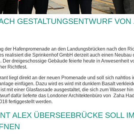
ACH GESTALTUNGSENTWURF VON 
ng der Hafenpromenade an den Landungsbrücken nach den Rich
 realisiert die Sprinkenhof GmbH derzeit auch einen Neubau 
. Der dreigeschossige Gebäude feierte heute in Anwesenheit v
her Richtfest.
nt liegt direkt an der neuen Promenade und soll sich nahtlos i
lage einfügen. Dazu wird es wird mit dunklem Basalt verkleide
 mit einer Glasfassade ausgestaltet, die sich zum Wasser hin ö
wurf dafür lieferte das Londoner Architektenbüro von Zaha Ha
18 fertiggestellt werden.
NT ALEX ÜBERSEEBRÜCKE SOLL I
FFNEN