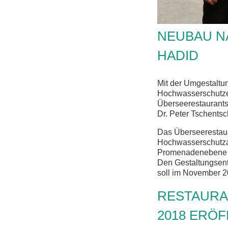
NEUBAU N
HADID
Mit der Umgestaltu
Hochwasserschutzes
Überseerestaurants
Dr. Peter Tschentsc
Das Überseerestaura
Hochwasserschutzan
Promenadenebene ist
Den Gestaltungsent
soll im November 20
RESTAURA
2018 ERÖ