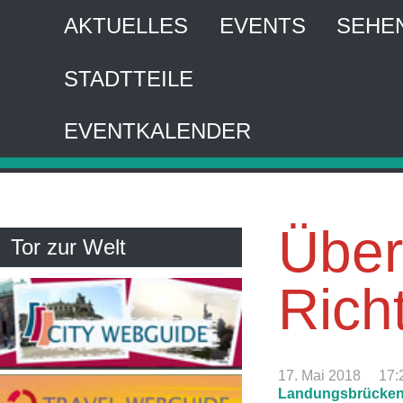
AKTUELLES
EVENTS
SEHE
STADTTEILE
HA
EVENTKALENDER
Interaktiver 
Über
Tor zur Welt
Richt
17. Mai 2018
17:
Landungsbrücke