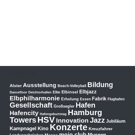
Schlagwörter
Bildung
Ausstellung
Alster
Beach-Volleyball
Elbjazz
Elbinsel
Elbe
Dancefloor
Deichtorhallen
Elbphilharmonie
Fabrik
Erholung
Essen
Flughafen
Hafen
Gesellschaft
Großsegler
Hamburg
Hafencity
Hafengeburtstag
HSV
Towers
Jazz
Innovation
Jubiläum
Konzerte
Kampnagel
Kino
Kreuzfahrer
mojo club
Museen