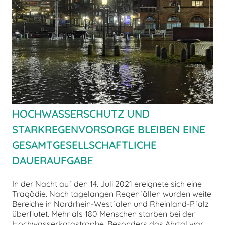
chen
HOCHWASSERSCHUTZ UND
STARKREGENVORSORGE BLEIBEN EINE
GESAMTGESELLSCHAFTLICHE
DAUERAUFGAB
E
In der Nacht auf den 14. Juli 2021 ereignete sich eine
Tragödie. Nach tagelangen Regenfällen wurden weite
Bereiche in Nordrhein-Westfalen und Rheinland-Pfalz
überflutet. Mehr als 180 Menschen starben bei der
Hochwasserkatastrophe. Besonders das Ahrtal war