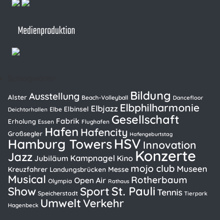
Medienproduktion
Schlagwörter
Bildung
Ausstellung
Alster
Beach-Volleyball
Dancefloor
Elbphilharmonie
Elbjazz
Elbinsel
Elbe
Deichtorhallen
Gesellschaft
Fabrik
Erholung
Essen
Flughafen
Hafen
Hafencity
Großsegler
Hafengeburtstag
HSV
Hamburg Towers
Innovation
Konzerte
Jazz
Kampnagel
Kino
Jubiläum
mojo club
Museen
Kreuzfahrer
Messe
Landungsbrücken
Musical
Rotherbaum
Open Air
Olympia
Rathaus
St. Pauli
Show
Sport
Tennis
Speicherstadt
Tierpark
Umwelt
Verkehr
Hagenbeck