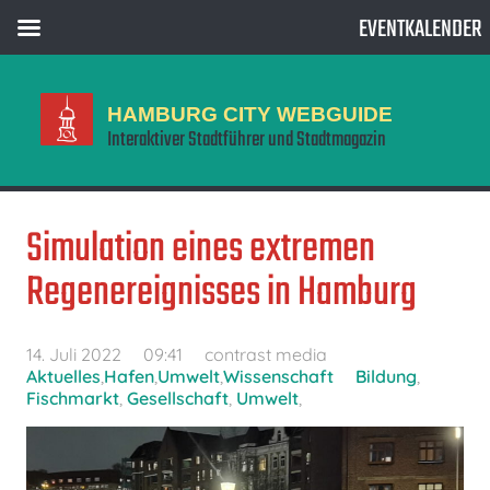
EVENTKALENDER
HAMBURG CITY WEBGUIDE
Interaktiver Stadtführer und Stadtmagazin
Simulation eines extremen
Regenereignisses in Hamburg
14. Juli 2022
09:41
contrast media
Aktuelles
,
Hafen
,
Umwelt
,
Wissenschaft
Bildung
,
Fischmarkt
,
Gesellschaft
,
Umwelt
,