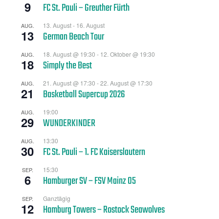
9
FC St. Pauli – Greuther Fürth
13. August
-
16. August
AUG.
13
German Beach Tour
18. August @ 19:30
-
12. Oktober @ 19:30
AUG.
18
Simply the Best
21. August @ 17:30
-
22. August @ 17:30
AUG.
21
Basketball Supercup 2026
19:00
AUG.
29
WUNDERKINDER
13:30
AUG.
30
FC St. Pauli – 1. FC Kaiserslautern
15:30
SEP.
6
Hamburger SV – FSV Mainz 05
Ganztägig
SEP.
12
Hamburg Towers – Rostock Seawolves