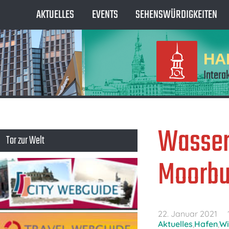
AKTUELLES
EVENTS
SEHENSWÜRDIGKEITEN
HA
Intera
Wasser
Tor zur Welt
Moorbu
22. Januar 2021
Aktuelles
,
Hafen
,
Wi