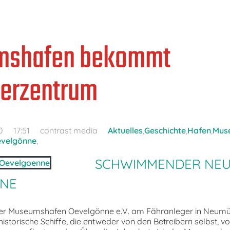
mshafen bekommt
erzentrum
0
17:51
contrast media
Aktuelles
,
Geschichte
,
Hafen
,
Mus
velgönne
,
SCHWIMMENDER NEU
NE
t der Museumshafen Oevelgönne e.V. am Fähranleger in Neumü
istorische Schiffe, die entweder von den Betreibern selbst, v