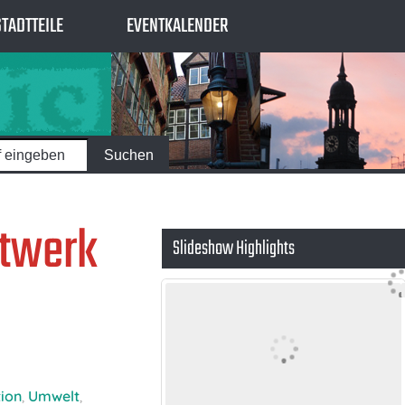
STADTTEILE
EVENTKALENDER
ftwerk
Slideshow Highlights
ion
,
Umwelt
,