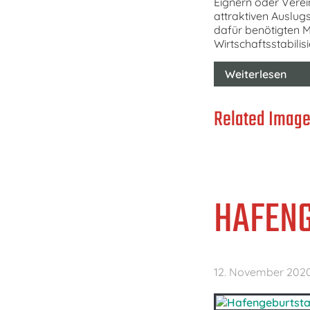
Eignern oder Verei
attraktiven Auslug
dafür benötigten 
Wirtschaftsstabil
Weiterlesen
Related Image
HAFENG
12. November 202