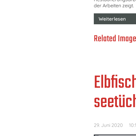
der Arbeiten zeigt.
Weiterlesen
Related Image
Elbfisc
seetüch
29. Juni 2020
10: