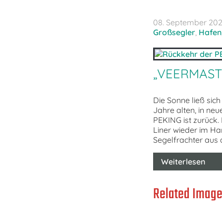
08. September 20
Großsegler
,
Hafen
„VEERMAST
Die Sonne ließ sich
Jahre alten, in ne
PEKING ist zurück.
Liner wieder im H
Segelfrachter aus 
Weiterlesen
Related Image