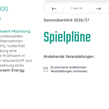
100
1
von
14
G
Zurück
Vor
Saisonüberblick 2026/27
Spielpläne
ftwerk Moorburg
 bundesweiten
 Unternehmen
HI), Vattenfall
urg eine
s Kraftwerk in
Anstehende Veranstaltungen
er Wasserstoff aus
icklung eines
Es sind keine anstehenden
Greem Energy
Hinweis
Veranstaltungen vorhanden.