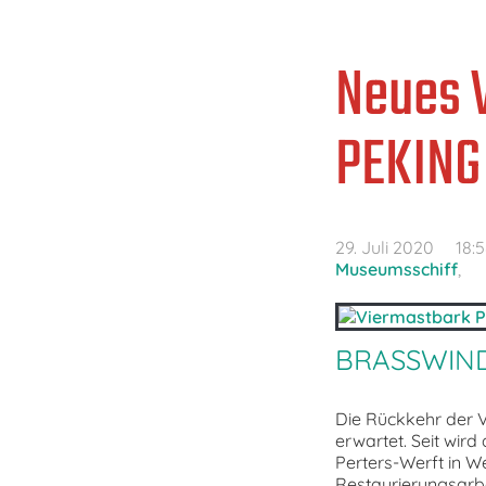
Neues V
PEKING
29. Juli 2020
18:
Museumsschiff
,
BRASSWIN
Die Rückkehr der 
erwartet. Seit wir
Perters-Werft in W
Restaurierungsarbei