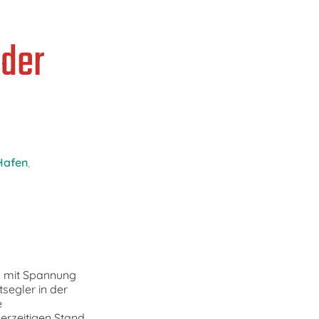
 der
Hafen
,
d mit Spannung
segler in der
e
derzeitigen Stand