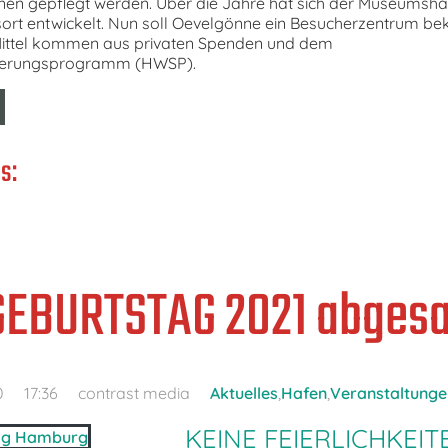
nen gepflegt werden. Über die Jahre hat sich der Museumsh
sort entwickelt. Nun soll Oevelgönne ein Besucherzentrum b
Mittel kommen aus privaten Spenden und dem
isierungsprogramm (HWSP).
s:
EBURTSTAG 2021 abgesa
0
17:36
contrast media
Aktuelles
,
Hafen
,
Veranstaltunge
KEINE FEIERLICHKEI