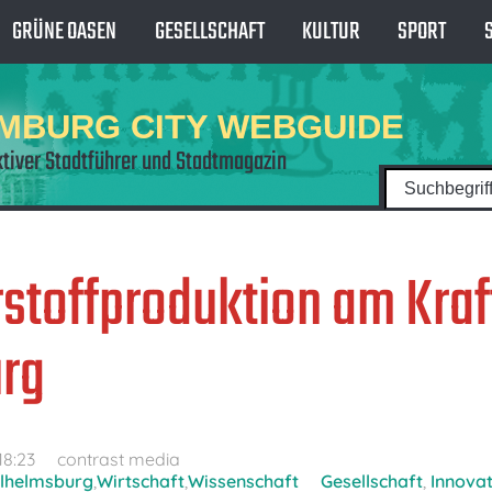
GRÜNE OASEN
GESELLSCHAFT
KULTUR
SPORT
MBURG CITY WEBGUIDE
ktiver Stadtführer und Stadtmagazin
stoffproduktion am Kra
rg
18:23
contrast media
lhelmsburg
,
Wirtschaft
,
Wissenschaft
Gesellschaft
,
Innovat