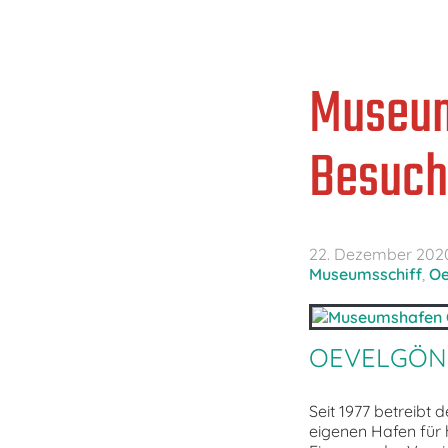
Museu
Besuch
22. Dezember 202
Museumsschiff
,
Oe
OEVELGÖN
Seit 1977 betreib
eigenen Hafen für h