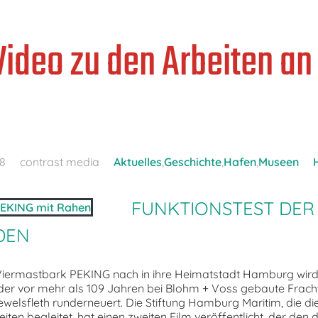
ideo zu den Arbeiten an
58
contrast media
Aktuelles
,
Geschichte
,
Hafen
,
Museen
FUNKTIONSTEST DER
DEN
Viermastbark PEKING nach in ihre Heimatstadt Hamburg wir
d der vor mehr als 109 Jahren bei Blohm + Voss gebaute Fracht
ewelsfleth runderneuert. Die Stiftung Hamburg Maritim, die di
ten begleitet, hat einen zweiten Film veröffentlicht, der den 