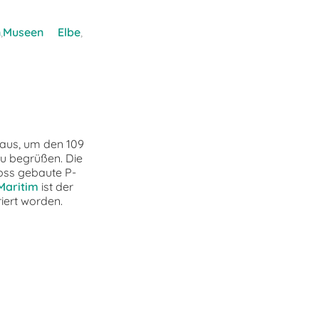
n
,
Museen
Elbe
,
g aus, um den 109
u begrüßen. Die
Voss gebaute P-
Maritim
ist der
iert worden.