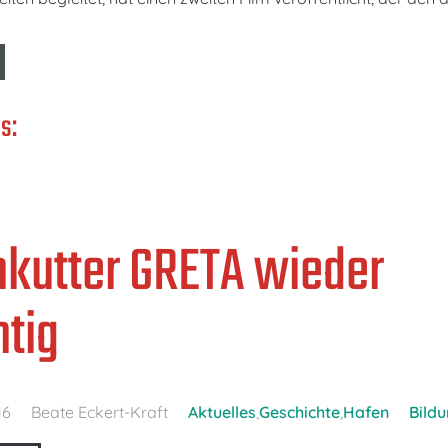
s:
hkutter GRETA wieder
tig
16
Beate Eckert-Kraft
Aktuelles
,
Geschichte
,
Hafen
Bild