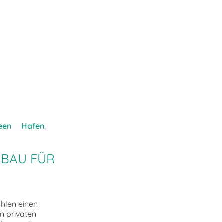
een
Hafen
,
BAU FÜR
hlen einen
on privaten