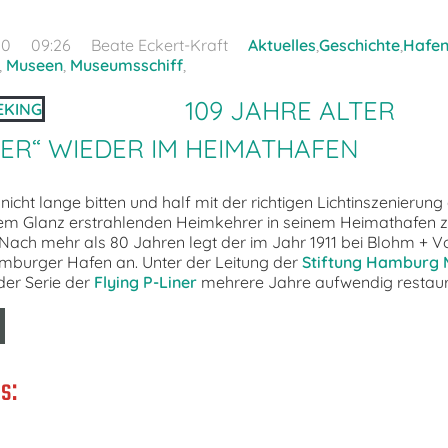
20
09:26
Beate Eckert-Kraft
Aktuelles
,
Geschichte
,
Hafe
,
Museen
,
Museumsschiff
,
109 JAHRE ALTER
ER“ WIEDER IM HEIMATHAFEN
 nicht lange bitten und half mit der richtigen Lichtinszenierun
uem Glanz erstrahlenden Heimkehrer in seinem Heimathafen z
 Nach mehr als 80 Jahren legt der im Jahr 1911 bei Blohm + 
amburger Hafen an. Unter der Leitung der
Stiftung Hamburg 
der Serie der
Flying P-Liner
mehrere Jahre aufwendig restaur
s: