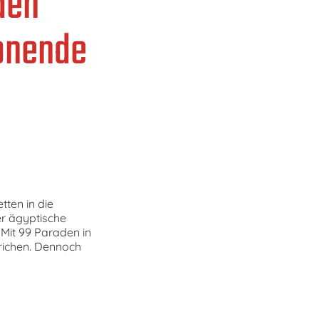
den
onende
ten in die
r ägyptische
Mit 99 Paraden in
richen. Dennoch