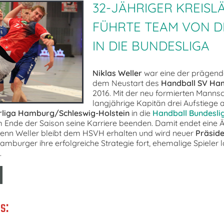
32-JÄHRIGER KREISL
FÜHRTE TEAM VON DE
IN DIE BUNDESLIGA
Niklas Weller
war eine der prägend
dem Neustart des
Handball SV Ha
2016. Mit der neu formierten Mannsc
langjährige Kapitän drei Aufstiege 
liga Hamburg/Schleswig-Holstein
in die
Handball Bundesli
m Ende der Saison seine Karriere beenden. Damit endet eine Ä
 denn Weller bleibt dem HSVH erhalten und wird neuer
Präside
mburger ihre erfolgreiche Strategie fort, ehemalige Spieler la
.
s: