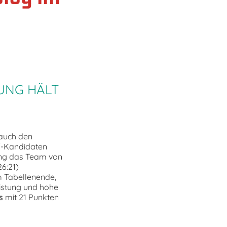
UNG HÄLT
 auch den
f-Kandidaten
ang das Team von
26:21)
 Tabellenende,
eistung und hohe
s
mit 21 Punkten