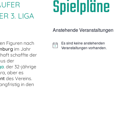
Spielpläne
ÄUFER
R 3. LIGA
Anstehende Veranstaltungen
en Figuren nach
Es sind keine anstehenden
Hinweis
Veranstaltungen vorhanden.
mburg
im Jahr
haft schaffte der
aus der
ga
. der 32-jährige
ra, aber es
nt
des Vereins.
ngfristig in den