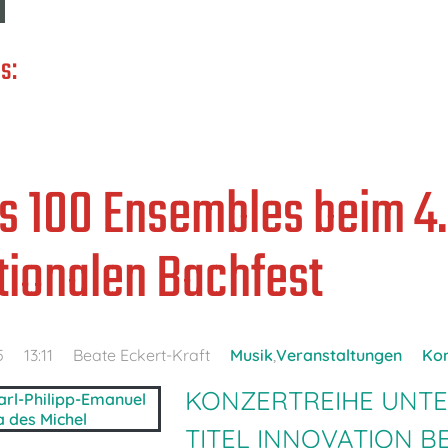
s:
s 100 Ensembles beim 4.
tionalen Bachfest
5
13:11
Beate Eckert-Kraft
Musik
,
Veranstaltungen
Kon
KONZERTREIHE UNT
TITEL INNOVATION B