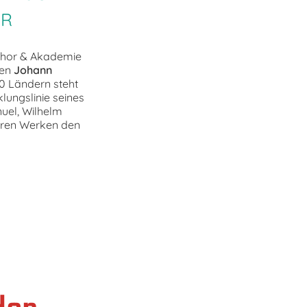
ER
 Chor & Akademie
fen
Johann
0 Ländern steht
ungslinie seines
nuel, Wilhelm
ihren Werken den