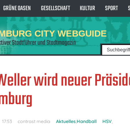
GRÜNE OASEN
GESELLSCHAFT
KULTUR
SPORT
MBURG CITY WEBGUIDE
ktiver Stadtführer und Stadtmagazin
Weller wird neuer Präsid
mburg
17:53
contrast media
Aktuelles
,
Handball
HSV
,