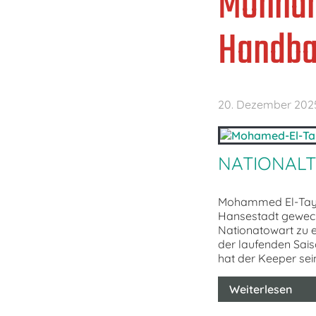
Mohham
Handba
20. Dezember 202
NATIONALT
Mohammed El-Tayar
Hansestadt gewech
Nationatowart zu e
der laufenden Sais
hat der Keeper se
Weiterlesen