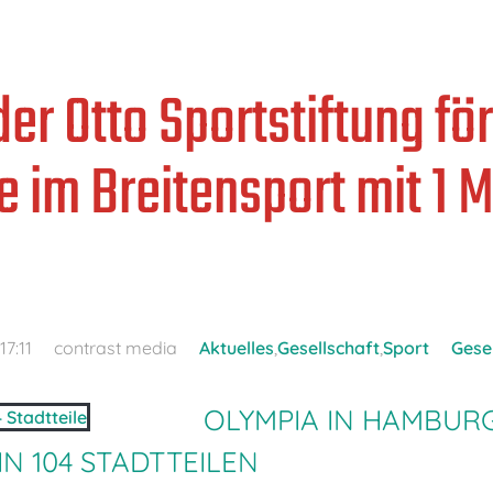
er Otto Sportstiftung fö
e im Breitensport mit 1 M
17:11
contrast media
Aktuelles
,
Gesellschaft
,
Sport
Gese
OLYMPIA IN HAMBURG
N 104 STADTTEILEN