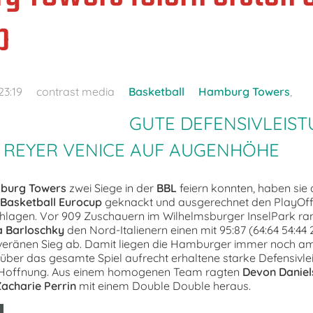
p
23:19
contrast media
Basketball
Hamburg Towers
,
GUTE DEFENSIVLEIST
 REYER VENICE AUF AUGENHÖHE
burg Towers
zwei Siege in der
BBL
feiern konnten, haben sie
Basketball Eurocup
geknackt und ausgerechnet den PlayOf
lagen. Vor 909 Zuschauern im Wilhelmsburger InselPark r
 Barloschky
den Nord-Italienern einen mit 95:87 (64:64 54:44 
eränen Sieg ab. Damit liegen die Hamburger immer noch am
 über das gesamte Spiel aufrecht erhaltene starke Defensivl
n Hoffnung. Aus einem homogenen Team ragten
Devon Daniel
acharie Perrin
mit einem Double Double heraus.