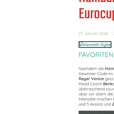
Eurocu
21. Januar 2026
FAVORITEN
Nachdem die
Ham
Gewinner-Code im
Reyer Venice
gesch
Head Coach
Benka
überraschend souv
aber vor allem die
Intensität mache
und 5 Assists und
Z