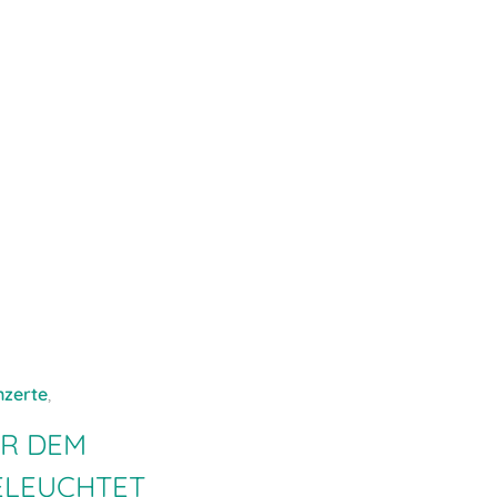
zerte
,
ER DEM
ELEUCHTET