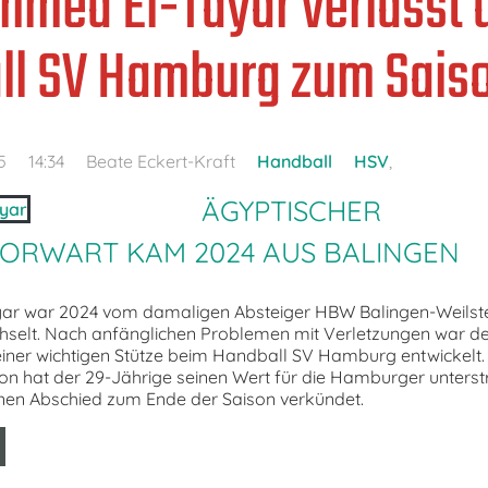
med El-Tayar verlässt 
ll SV Hamburg zum Sais
5
14:34
Beate Eckert-Kraft
Handball
HSV
,
ÄGYPTISCHER
ORWART KAM 2024 AUS BALINGEN
 war 2024 vom damaligen Absteiger HBW Balingen-Weilstet
selt. Nach anfänglichen Problemen mit Verletzungen war de
iner wichtigen Stütze beim Handball SV Hamburg entwickelt. 
on hat der 29-Jährige seinen Wert für die Hamburger unterst
inen Abschied zum Ende der Saison verkündet.