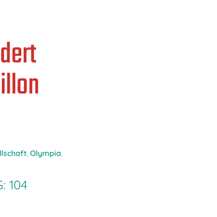
rdert
illon
llschaft
,
Olympia
,
: 104